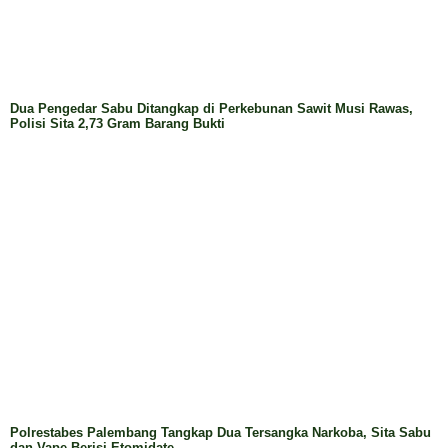
MUSI RAWAS
Kejari Musi Rawas Selamatkan Rp1,26 Miliar Dana
PSR, Dua Pengurus Koperasi Jadi Tersangka
Kejari Musi Rawas Tetapkan Dua Tersangka Korupsi
Dana PSR, Kerugian Negara Capai Rp 601,9 Juta
Kapolres dan Kajari Musi Rawas Teken MoU, Perkuat
Sinergi Penegakan Hukum
Pemkab Musi Rawas Apresiasi Konsistensi PWI
Tingkatkan Profesionalisme Wartawan
Polres Musi Rawas Silaturahmi ke Kodim