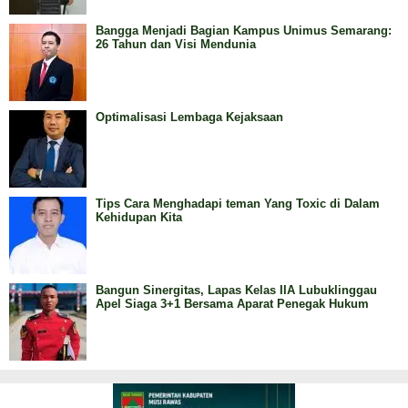
Copyright @ 2026
Redaksi
Tentang Kami
Sumateraheadline.com,
Pedoman Media Siber
All Rights Reserved
Standar Perlindungan Wartawan
Kode Etik
Pedoman Pemberitaan Ramah Anak
Kode Perilaku Perusahaan