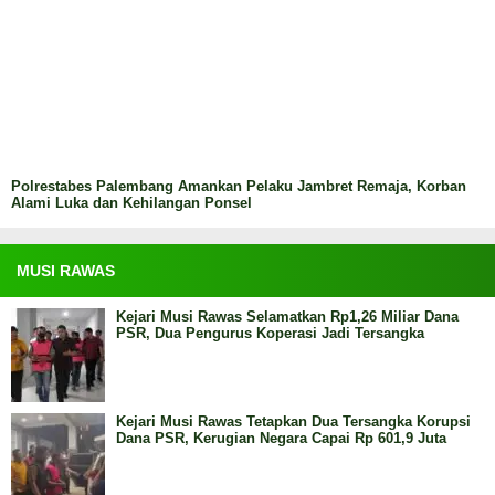
Kehidupan Kita
Bangun Sinergitas, Lapas Kelas IIA Lubuklinggau
Apel Siaga 3+1 Bersama Aparat Penegak Hukum