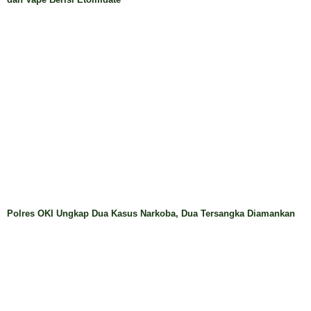
0406/Lubuklinggau, Perkuat Sinergitas Polri-TNI Jaga
Kamtibmas
OPINI
Wartawan Tidak Bisa Dijerat Pidana atau Perdata Saat
Menjalankan Tugas Profesi
Bangga Menjadi Bagian Kampus Unimus Semarang:
26 Tahun dan Visi Mendunia
Optimalisasi Lembaga Kejaksaan
Tips Cara Menghadapi teman Yang Toxic di Dalam