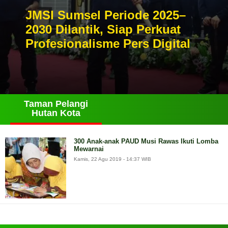
JMSI Sumsel Periode 2025–
2030 Dilantik, Siap Perkuat
Profesionalisme Pers Digital
Taman Pelangi
Hutan Kota
300 Anak-anak PAUD Musi Rawas Ikuti Lomba
Mewarnai
Kamis, 22 Agu 2019 - 14:37 WIB