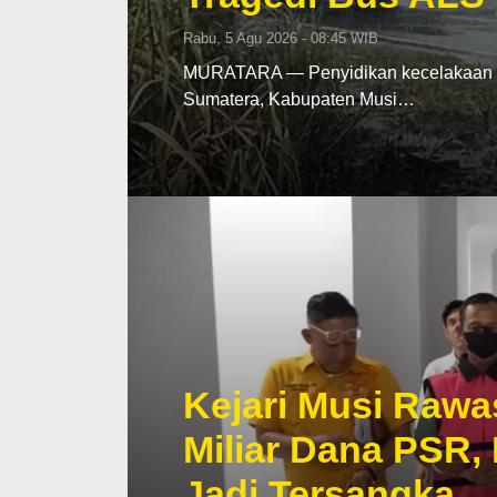
Rabu, 5 Agu 2026 - 08:45 WIB
MURATARA — Penyidikan kecelakaan mau
Sumatera, Kabupaten Musi…
Kejari Musi Rawa
Miliar Dana PSR,
Jadi Tersangka