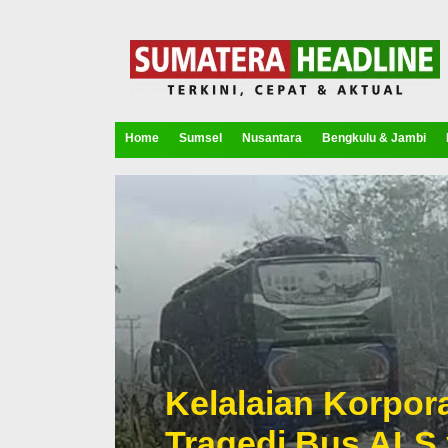
Home
Sumsel
Nusantara
Bengkulu & Jambi
Kelalaian Korpora
Tragedi Bus ALS