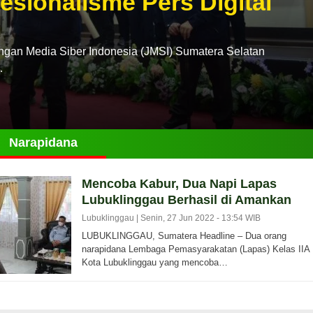
esionalisme Pers Digital
n Media Siber Indonesia (JMSI) Sumatera Selatan
…
Narapidana
Mencoba Kabur, Dua Napi Lapas
Lubuklinggau Berhasil di Amankan
Lubuklinggau |
Senin, 27 Jun 2022 - 13:54 WIB
LUBUKLINGGAU, Sumatera Headline – Dua orang
narapidana Lembaga Pemasyarakatan (Lapas) Kelas IIA
Kota Lubuklinggau yang mencoba…