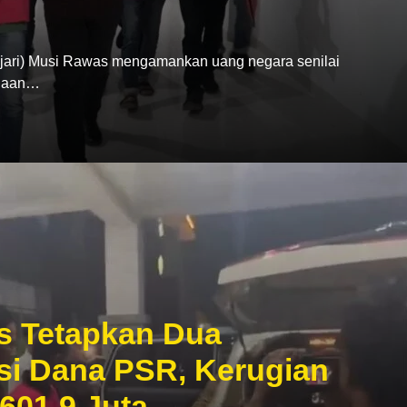
ari) Musi Rawas mengamankan uang negara senilai
ugaan…
s Tetapkan Dua
si Dana PSR, Kerugian
601,9 Juta