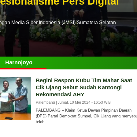
esionalisme Pers Digital
n Media Siber Indonesia (JMSI) Sumatera Selatan
…
Harnojoyo
Begini Respon Kubu Tim Mahar Saat
Cik Ujang Sebut Sudah Kantongi
Rekomendasi AHY
Palembang |
Jumat, 10 Mei 2024 - 16:53 WIB
PALEMBANG – Klaim Ketua Dewan Pimpinan Daerah
(DPD) Partai Demokrat Sumsel, Cik Ujang yang menyeb
telah…