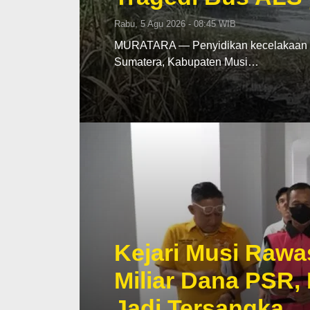
Rabu, 5 Agu 2026 - 08:45 WIB
MURATARA — Penyidikan kecelakaan mau
Sumatera, Kabupaten Musi…
Kejari Musi Rawa
Miliar Dana PSR,
Jadi Tersangka