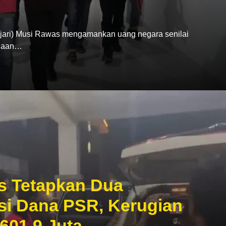
ari) Musi Rawas mengamankan uang negara senilai
ugaan…
s Tetapkan Dua
si Dana PSR, Kerugian
601,9 Juta