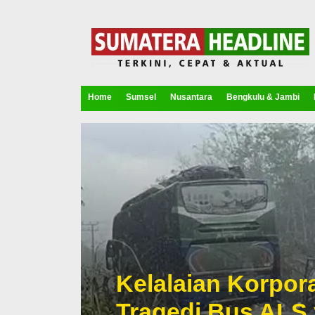
Home
Sumsel
Nusantara
Bengkulu & Jambi
Kelalaian Korpora
Tragedi Bus ALS