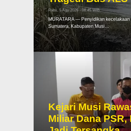
Rabu, 5 Agu 2026 - 08:45 WIB
MURATARA — Penyidikan kecelakaan mau
Sumatera, Kabupaten Musi…
Kejari Musi Rawa
Miliar Dana PSR,
Jadi Tersangka