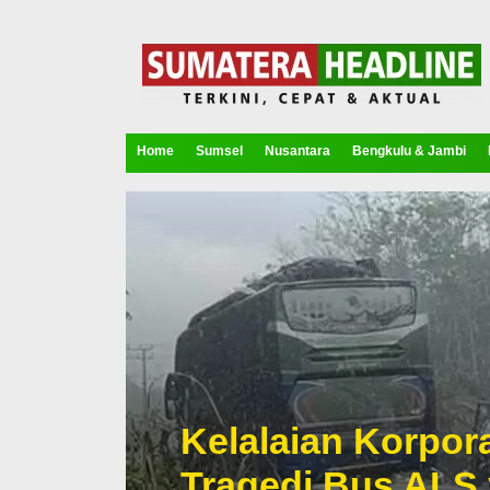
Home
Sumsel
Nusantara
Bengkulu & Jambi
Kelalaian Korpora
Tragedi Bus ALS