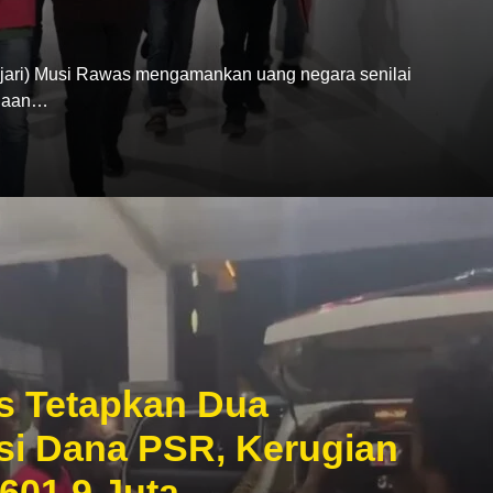
ari) Musi Rawas mengamankan uang negara senilai
ugaan…
s Tetapkan Dua
si Dana PSR, Kerugian
601,9 Juta