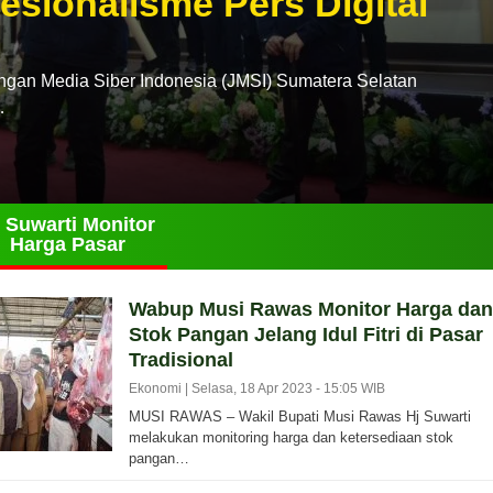
esionalisme Pers Digital
n Media Siber Indonesia (JMSI) Sumatera Selatan
…
 Suwarti Monitor
Harga Pasar
Wabup Musi Rawas Monitor Harga dan
Stok Pangan Jelang Idul Fitri di Pasar
Tradisional
Ekonomi |
Selasa, 18 Apr 2023 - 15:05 WIB
MUSI RAWAS – Wakil Bupati Musi Rawas Hj Suwarti
melakukan monitoring harga dan ketersediaan stok
pangan…