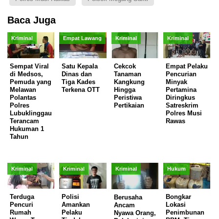
Baca Juga
Kriminal
Empat Lawang
Kriminal
Kriminal
Sempat Viral
Satu Kepala
Cekcok
Empat Pelaku
di Medsos,
Dinas dan
Tanaman
Pencurian
Pemuda yang
Tiga Kades
Kangkung
Minyak
Melawan
Terkena OTT
Hingga
Pertamina
Polantas
Peristiwa
Diringkus
Polres
Pertikaian
Satreskrim
Lubuklinggau
Polres Musi
Terancam
Rawas
Hukuman 1
Tahun
Kriminal
Kriminal
Kriminal
Hukum
Terduga
Polisi
Bongkar
Berusaha
Pencuri
Amankan
Lokasi
Ancam
Rumah
Pelaku
Penimbunan
Nyawa Orang,