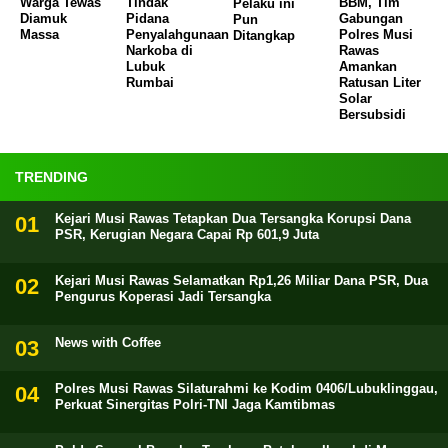
Warga Tewas
Tindak
BBM, Tim
Pelaku ini
Diamuk
Pidana
Gabungan
Pun
Massa
Penyalahgunaan
Polres Musi
Ditangkap
Narkoba di
Rawas
Lubuk
Amankan
Rumbai
Ratusan Liter
Solar
Bersubsidi
TRENDING
Kejari Musi Rawas Tetapkan Dua Tersangka Korupsi Dana
PSR, Kerugian Negara Capai Rp 601,9 Juta
Kejari Musi Rawas Selamatkan Rp1,26 Miliar Dana PSR, Dua
Pengurus Koperasi Jadi Tersangka
News with Coffee
Polres Musi Rawas Silaturahmi ke Kodim 0406/Lubuklinggau,
Perkuat Sinergitas Polri-TNI Jaga Kamtibmas