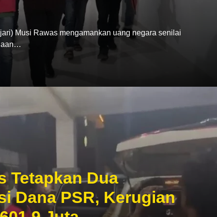
ari) Musi Rawas mengamankan uang negara senilai
ugaan…
s Tetapkan Dua
si Dana PSR, Kerugian
601,9 Juta