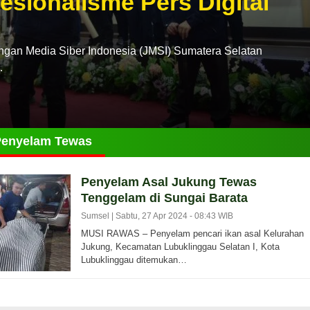
esionalisme Pers Digital
n Media Siber Indonesia (JMSI) Sumatera Selatan
…
Penyelam Tewas
Penyelam Asal Jukung Tewas
Tenggelam di Sungai Barata
Sumsel |
Sabtu, 27 Apr 2024 - 08:43 WIB
MUSI RAWAS – Penyelam pencari ikan asal Kelurahan
Jukung, Kecamatan Lubuklinggau Selatan I, Kota
Lubuklinggau ditemukan…