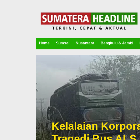
Home
Sumsel
Nusantara
Bengkulu & Jambi
Kelalaian Korpora
Tragedi Bus ALS