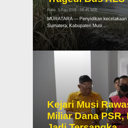
Rabu, 5 Agu 2026 - 08:45 WIB
MURATARA — Penyidikan kecelakaan mau
Sumatera, Kabupaten Musi…
Kejari Musi Rawa
Miliar Dana PSR,
Jadi Tersangka