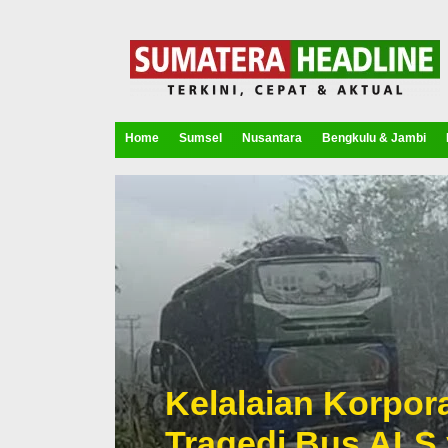
Home
Sumsel
Nusantara
Bengkulu & Jambi
Kelalaian Korpora
Tragedi Bus ALS