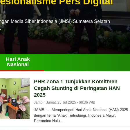
esionalisme Pers Digital
n Media Siber Indonesia (JMSI) Sumatera Selatan
…
Hari Anak
Nasional
PHR Zona 1 Tunjukkan Komitmen
Cegah Stunting di Peringatan HAN
2025
Jambi |
Jumat, 25 Jul 2025 - 08:36 WIB
JAMBI — Memperingati Hari Anak Nasional (HAN) 2025
dengan tema “Anak Terlindungi, Indonesia Maju”,
Pertamina Hulu…