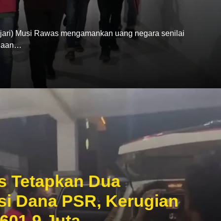
ari) Musi Rawas mengamankan uang negara senilai
ugaan…
s Tetapkan Dua
si Dana PSR, Kerugian
601,9 Juta