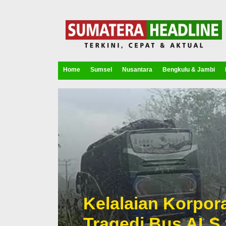
Home
Sumsel
Nusantara
Bengkulu & Jambi
Kelalaian Korpora
Tragedi Bus ALS