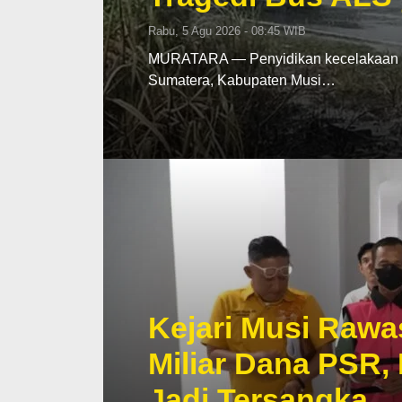
Rabu, 5 Agu 2026 - 08:45 WIB
MURATARA — Penyidikan kecelakaan mau
Sumatera, Kabupaten Musi…
Kejari Musi Rawa
Miliar Dana PSR,
Jadi Tersangka