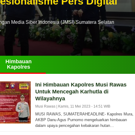
esionalisme Pers Digital
n Media Siber Indonesia (JMSI) Sumatera Selatan
…
Himbauan
Kapolres
Ini Himbauan Kapolres Musi Rawas
Untuk Mencegah Karhutla di
Wilayahnya
Musi Rawas |
Kamis, 11 Mei 2023 - 14:51 WIB
MUSI RAWAS, SUMATERAHEADLINE- Kapolres Mura,
AKBP Danu Agus Purnomo mengeluarkan himbauan
dalam upaya pencegahan kebakaran hutan…