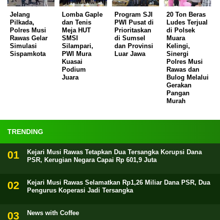
Jelang
Lomba Gaple
Program SJI
20 Ton Beras
Pilkada,
dan Tenis
PWI Pusat di
Ludes Terjual
Polres Musi
Meja HUT
Prioritaskan
di Polsek
Rawas Gelar
SMSI
di Sumsel
Muara
Simulasi
Silampari,
dan Provinsi
Kelingi,
Sispamkota
PWI Mura
Luar Jawa
Sinergi
Kuasai
Polres Musi
Podium
Rawas dan
Juara
Bulog Melalui
Gerakan
Pangan
Murah
TRENDING
Kejari Musi Rawas Tetapkan Dua Tersangka Korupsi Dana
PSR, Kerugian Negara Capai Rp 601,9 Juta
Kejari Musi Rawas Selamatkan Rp1,26 Miliar Dana PSR, Dua
Pengurus Koperasi Jadi Tersangka
News with Coffee