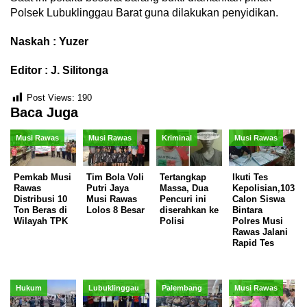
Polsek Lubuklinggau Barat guna dilakukan penyidikan.
Naskah : Yuzer
Editor : J. Silitonga
Post Views:
190
Baca Juga
Musi Rawas
Musi Rawas
Kriminal
Musi Rawas
Pemkab Musi
Tim Bola Voli
Tertangkap
Ikuti Tes
Rawas
Putri Jaya
Massa, Dua
Kepolisian,103
Distribusi 10
Musi Rawas
Pencuri ini
Calon Siswa
Ton Beras di
Lolos 8 Besar
diserahkan ke
Bintara
Wilayah TPK
Polisi
Polres Musi
Rawas Jalani
Rapid Tes
Hukum
Lubuklinggau
Palembang
Musi Rawas