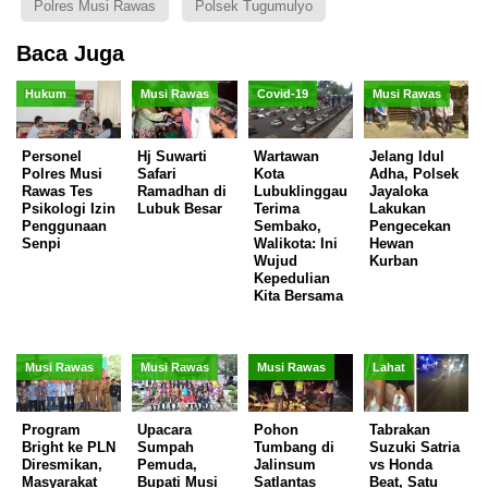
Polres Musi Rawas
Polsek Tugumulyo
Baca Juga
Hukum
Musi Rawas
Covid-19
Musi Rawas
Personel
Hj Suwarti
Wartawan
Jelang Idul
Polres Musi
Safari
Kota
Adha, Polsek
Rawas Tes
Ramadhan di
Lubuklinggau
Jayaloka
Psikologi Izin
Lubuk Besar
Terima
Lakukan
Penggunaan
Sembako,
Pengecekan
Senpi
Walikota: Ini
Hewan
Wujud
Kurban
Kepedulian
Kita Bersama
Musi Rawas
Musi Rawas
Musi Rawas
Lahat
Program
Upacara
Pohon
Tabrakan
Bright ke PLN
Sumpah
Tumbang di
Suzuki Satria
Diresmikan,
Pemuda,
Jalinsum
vs Honda
Masyarakat
Bupati Musi
Satlantas
Beat, Satu