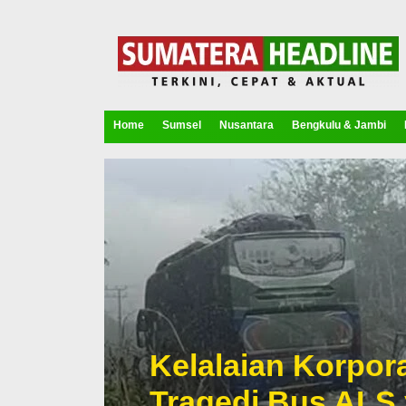
Home
Sumsel
Nusantara
Bengkulu & Jambi
Kelalaian Korpora
Tragedi Bus ALS