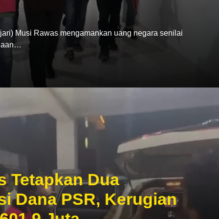
ari) Musi Rawas mengamankan uang negara senilai
ugaan…
s Tetapkan Dua
si Dana PSR, Kerugian
601,9 Juta