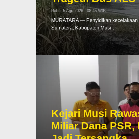
Rabu, 5 Agu 2026 - 08:45 WIB
MURATARA — Penyidikan kecelakaan mau
Sumatera, Kabupaten Musi…
Kejari Musi Rawa
Miliar Dana PSR,
Jadi Tersangka