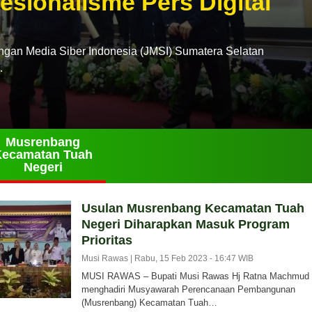
esionalisme Pers Digital
n Media Siber Indonesia (JMSI) Sumatera Selatan
…
Musrenbang
Kecamatan Tuah
Negeri
Usulan Musrenbang Kecamatan Tuah
Negeri Diharapkan Masuk Program
Prioritas
Musi Rawas |
Rabu, 15 Feb 2023 - 16:47 WIB
MUSI RAWAS – Bupati Musi Rawas Hj Ratna Machmud
menghadiri Musyawarah Perencanaan Pembangunan
(Musrenbang) Kecamatan Tuah…