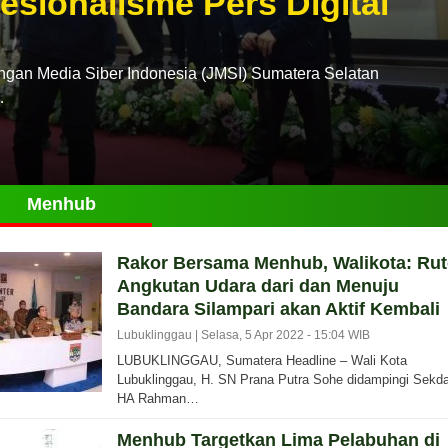
esionalisme Pers Digital
n Media Siber Indonesia (JMSI) Sumatera Selatan
…
Menhub
Rakor Bersama Menhub, Walikota: Rut
Angkutan Udara dari dan Menuju
Bandara Silampari akan Aktif Kembali
Lubuklinggau |
Selasa, 5 Apr 2022 - 15:04 WIB
LUBUKLINGGAU, Sumatera Headline – Wali Kota
Lubuklinggau, H. SN Prana Putra Sohe didampingi Sekda
HA Rahman…
Menhub Targetkan Lima Pelabuhan di