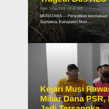
Rabu, 5 Agu 2026 - 08:45 WIB
MURATARA — Penyidikan kecelakaan mau
Sumatera, Kabupaten Musi…
Kejari Musi Rawa
Miliar Dana PSR,
Jadi Tersangka