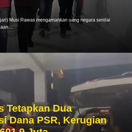
ari) Musi Rawas mengamankan uang negara senilai
ugaan…
s Tetapkan Dua
si Dana PSR, Kerugian
601,9 Juta