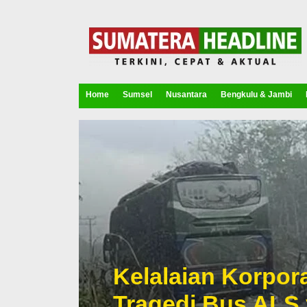
Home
Sumsel
Nusantara
Bengkulu & Jambi
Kelalaian Korpora
Tragedi Bus ALS