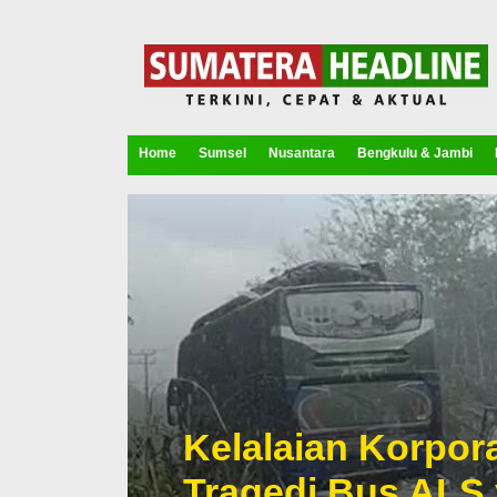
Home
Sumsel
Nusantara
Bengkulu & Jambi
Kelalaian Korpora
Tragedi Bus ALS