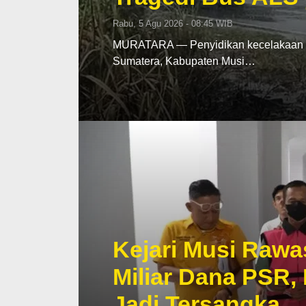
Rabu, 5 Agu 2026 - 08:45 WIB
MURATARA — Penyidikan kecelakaan mau
Sumatera, Kabupaten Musi…
Kejari Musi Rawa
Miliar Dana PSR,
Jadi Tersangka