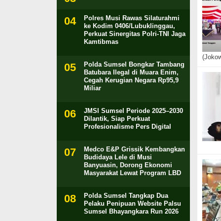
Polres Musi Rawas Silaturahmi
ke Kodim 0406/Lubuklinggau,
Perkuat Sinergitas Polri-TNI Jaga
Kamtibmas
(Jokow
Polda Sumsel Bongkar Tambang
Batubara Ilegal di Muara Enim,
Cegah Kerugian Negara Rp95,9
Miliar
JMSI Sumsel Periode 2025–2030
Dilantik, Siap Perkuat
Profesionalisme Pers Digital
Medco E&P Grissik Kembangkan
Budidaya Lele di Musi
Banyuasin, Dorong Ekonomi
Masyarakat Lewat Program LBD
Polda Sumsel Tangkap Dua
Pelaku Penipuan Website Palsu
Sumsel Bhayangkara Run 2026