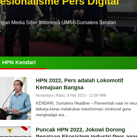
esionalisme Pers Digital
n Media Siber Indonesia (JMSI) Sumatera Selatan
…
HPN Kendari
HPN 2022, Pers adalah Lokomotif
Kemajuan Bangsa
Nusantara |
Rabu, 9 Feb 2022 - 12:00 WIB
KENDARI, Sumatera Headline – Pemerintah saat ini teru
bekerja keras melakukan transformasi struktural guna
menghadapi era…
Puncak HPN 2022, Jokowi Dorong
Penataan Ekosistem Industri Pers aga