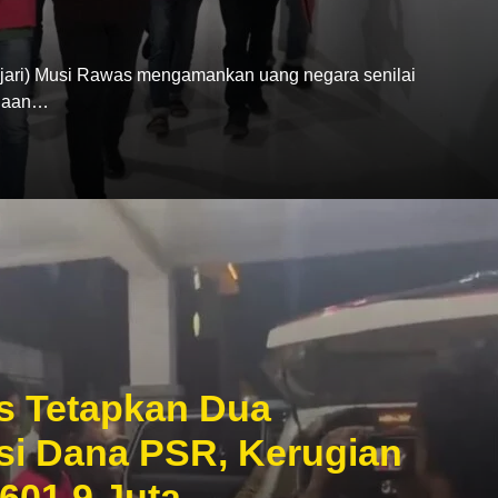
ari) Musi Rawas mengamankan uang negara senilai
ugaan…
s Tetapkan Dua
si Dana PSR, Kerugian
601,9 Juta