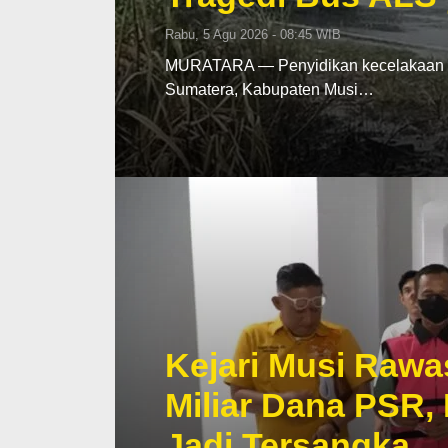
Rabu, 5 Agu 2026 - 08:45 WIB
MURATARA — Penyidikan kecelakaan mau
Sumatera, Kabupaten Musi…
Kejari Musi Rawa
Miliar Dana PSR,
Jadi Tersangka