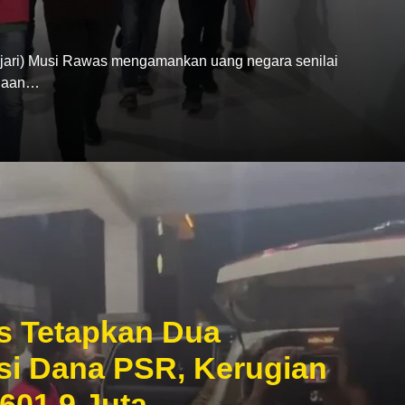
ari) Musi Rawas mengamankan uang negara senilai
ugaan…
s Tetapkan Dua
si Dana PSR, Kerugian
601,9 Juta