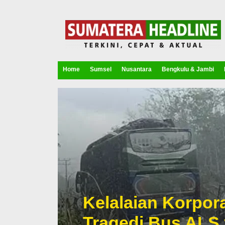
Home
Sumsel
Nusantara
Bengkulu & Jambi
Kelalaian Korpora
Tragedi Bus ALS