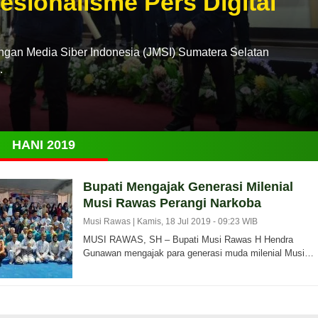
esionalisme Pers Digital
n Media Siber Indonesia (JMSI) Sumatera Selatan
…
HANI 2019
Bupati Mengajak Generasi Milenial
Musi Rawas Perangi Narkoba
Musi Rawas |
Kamis, 18 Jul 2019 - 09:23 WIB
MUSI RAWAS, SH – Bupati Musi Rawas H Hendra
Gunawan mengajak para generasi muda milenial Musi…