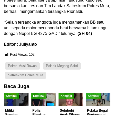
Polres Mura. Selanjutnya dipimpin langsung kapolsek
bersama kanitres dan Tim Landak Satreskrim Polres Mura,
berhasil mengamankan tersangka Rionaldi.
“Selain tersangka anggota juga mengamankan BB satu
unit sepeda motor merk honda beat berwarna hitam ungu
dengan Nopol BG-4275-GAD,” tuturnya.
(SH-04)
Editor : Juliyanto
Post Views:
102
Polres Musi Rawas
Polsek Megang Sakti
Satreskrim Polres Mura
Baca Juga
Kriminal
Kriminal
Kriminal
Kriminal
Miliki
Polisi
Setubuhi
Pelaku Begal
Senpira,
Ringkus
Anak Dibawa
Wartawan di