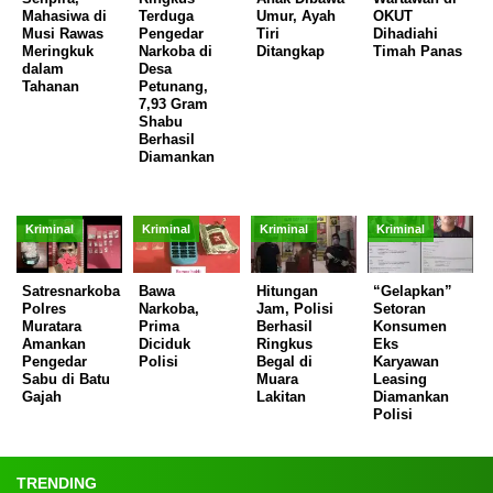
Mahasiwa di
Terduga
Umur, Ayah
OKUT
Musi Rawas
Pengedar
Tiri
Dihadiahi
Meringkuk
Narkoba di
Ditangkap
Timah Panas
dalam
Desa
Tahanan
Petunang,
7,93 Gram
Shabu
Berhasil
Diamankan
Kriminal
Kriminal
Kriminal
Kriminal
Satresnarkoba
Bawa
Hitungan
“Gelapkan”
Polres
Narkoba,
Jam, Polisi
Setoran
Muratara
Prima
Berhasil
Konsumen
Amankan
Diciduk
Ringkus
Eks
Pengedar
Polisi
Begal di
Karyawan
Sabu di Batu
Muara
Leasing
Gajah
Lakitan
Diamankan
Polisi
TRENDING