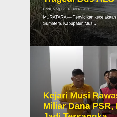
Rabu, 5 Agu 2026 - 08:45 WIB
MURATARA — Penyidikan kecelakaan mau
Sumatera, Kabupaten Musi…
Kejari Musi Rawa
Miliar Dana PSR,
Jadi Tersangka