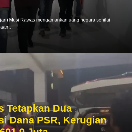
ari) Musi Rawas mengamankan uang negara senilai
ugaan…
s Tetapkan Dua
si Dana PSR, Kerugian
601,9 Juta