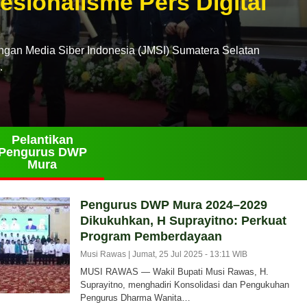
esionalisme Pers Digital
n Media Siber Indonesia (JMSI) Sumatera Selatan
…
Pelantikan
Pengurus DWP
Mura
Pengurus DWP Mura 2024–2029
Dikukuhkan, H Suprayitno: Perkuat
Program Pemberdayaan
Musi Rawas |
Jumat, 25 Jul 2025 - 13:11 WIB
MUSI RAWAS — Wakil Bupati Musi Rawas, H.
Suprayitno, menghadiri Konsolidasi dan Pengukuhan
Pengurus Dharma Wanita…