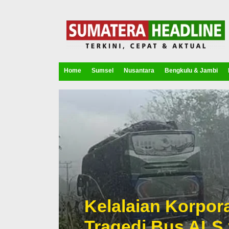
Home
Sumsel
Nusantara
Bengkulu & Jambi
Kelalaian Korpora
Tragedi Bus ALS