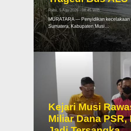
Rabu, 5 Agu 2026 - 08:45 WIB
MURATARA — Penyidikan kecelakaan mau
Sumatera, Kabupaten Musi…
Kejari Musi Rawa
Miliar Dana PSR,
Jadi Tersangka