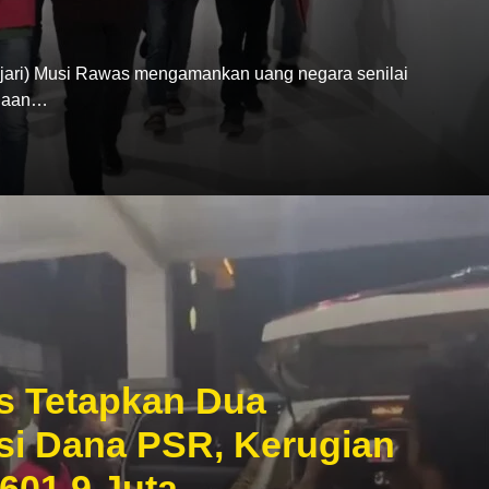
ari) Musi Rawas mengamankan uang negara senilai
ugaan…
s Tetapkan Dua
si Dana PSR, Kerugian
601,9 Juta