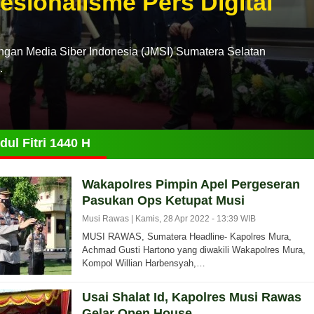
esionalisme Pers Digital
n Media Siber Indonesia (JMSI) Sumatera Selatan
…
Idul Fitri 1440 H
Wakapolres Pimpin Apel Pergeseran
Pasukan Ops Ketupat Musi
Musi Rawas |
Kamis, 28 Apr 2022 - 13:39 WIB
MUSI RAWAS, Sumatera Headline- Kapolres Mura,
Achmad Gusti Hartono yang diwakili Wakapolres Mura,
Kompol Willian Harbensyah,…
Usai Shalat Id, Kapolres Musi Rawas
Gelar Open House