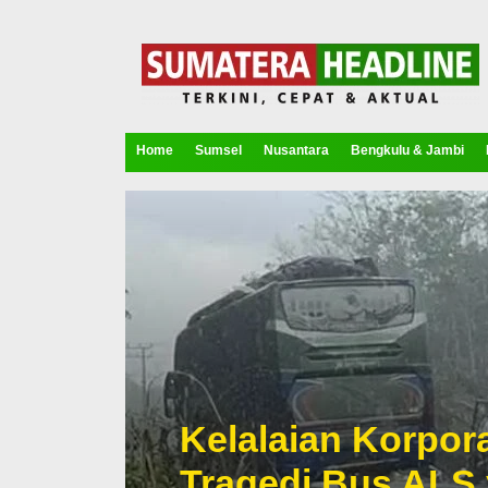
Home
Sumsel
Nusantara
Bengkulu & Jambi
Kelalaian Korpora
Tragedi Bus ALS