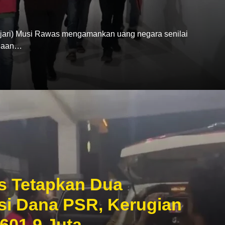
ari) Musi Rawas mengamankan uang negara senilai
ugaan…
s Tetapkan Dua
si Dana PSR, Kerugian
601,9 Juta