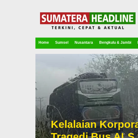
Home
Sumsel
Nusantara
Bengkulu & Jambi
Kelalaian Korpora
Tragedi Bus ALS