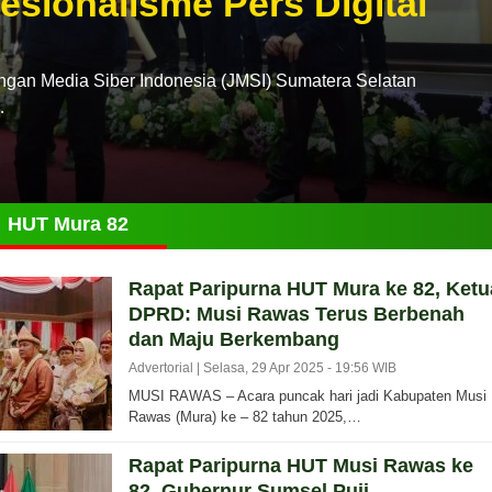
esionalisme Pers Digital
n Media Siber Indonesia (JMSI) Sumatera Selatan
…
HUT Mura 82
Rapat Paripurna HUT Mura ke 82, Ketu
DPRD: Musi Rawas Terus Berbenah
dan Maju Berkembang
Advertorial |
Selasa, 29 Apr 2025 - 19:56 WIB
MUSI RAWAS – Acara puncak hari jadi Kabupaten Musi
Rawas (Mura) ke – 82 tahun 2025,…
Rapat Paripurna HUT Musi Rawas ke
82, Gubernur Sumsel Puji