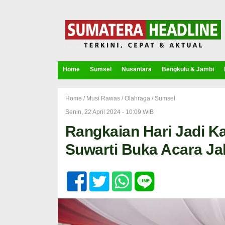
Home
Sumsel
Nusantara
Bengkulu & Jambi
Home /
Musi Rawas
/
Olahraga
/
Sumsel
Senin, 22 April 2024 - 10:09 WIB
Rangkaian Hari Jadi K
Suwarti Buka Acara Ja