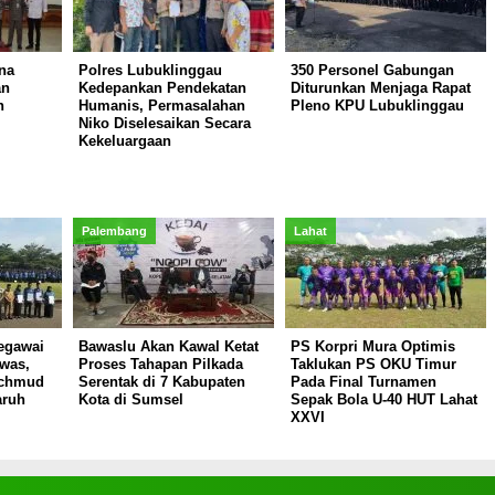
na
Polres Lubuklinggau
350 Personel Gabungan
an
Kedepankan Pendekatan
Diturunkan Menjaga Rapat
n
Humanis, Permasalahan
Pleno KPU Lubuklinggau
Niko Diselesaikan Secara
Kekeluargaan
Palembang
Lahat
egawai
Bawaslu Akan Kawal Ketat
PS Korpri Mura Optimis
was,
Proses Tahapan Pilkada
Taklukan PS OKU Timur
achmud
Serentak di 7 Kabupaten
Pada Final Turnamen
aruh
Kota di Sumsel
Sepak Bola U-40 HUT Lahat
XXVI