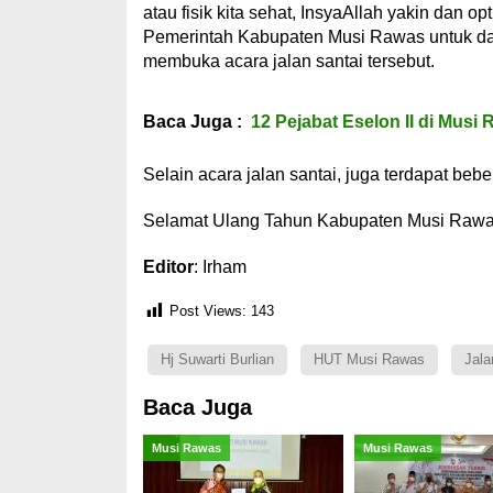
atau fisik kita sehat, InsyaAllah yakin dan
Pemerintah Kabupaten Musi Rawas untuk daer
membuka acara jalan santai tersebut.
Baca Juga :
12 Pejabat Eselon II di Musi
Selain acara jalan santai, juga terdapat bebe
Selamat Ulang Tahun Kabupaten Musi Rawas
Editor
: Irham
Post Views:
143
Hj Suwarti Burlian
HUT Musi Rawas
Jala
Baca Juga
Musi Rawas
Musi Rawas