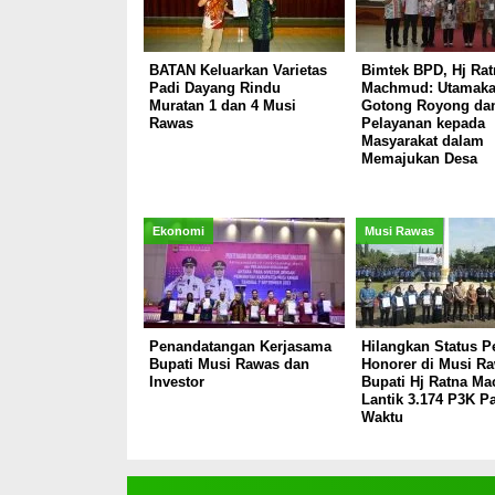
BATAN Keluarkan Varietas
Bimtek BPD, Hj Rat
Padi Dayang Rindu
Machmud: Utamak
Muratan 1 dan 4 Musi
Gotong Royong da
Rawas
Pelayanan kepada
Masyarakat dalam
Memajukan Desa
Ekonomi
Musi Rawas
Penandatangan Kerjasama
Hilangkan Status P
Bupati Musi Rawas dan
Honorer di Musi Ra
Investor
Bupati Hj Ratna M
Lantik 3.174 P3K P
Waktu