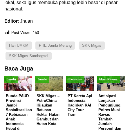
lokal, sekaligus membuka peluang lebih besar di pasar
nasional.
Editor
: Jhuan
Post Views:
150
Hari UMKM
PHE Jambi Merang
SKK Migas
SKK Migas Sumbagsel
Baca Juga
Jambi
Jambi
Ekonomi
Musi Rawas
Bunda PAUD
SKK Migas –
PT Kereta Api
Antisipasi
Provinsi
PetroChina
Indonesia
Lonjakan
Jambi
Hijaukan
Hadirkan KAI
Pengunjung,
Sosialisasikan
Ratusan
City Tour
Polres Musi
7 Kebiasaan
Hektar Hutan
Tram
Rawas
Anak
Gambut dan
Tambah
Indonesia
Hutan Kota
Jumlah
Hebat di
Personil dan