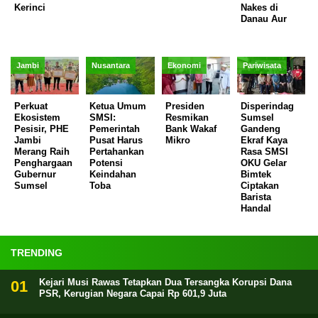
Kerinci
Nakes di
Danau Aur
Jambi
Nusantara
Ekonomi
Pariwisata
Perkuat
Ketua Umum
Presiden
Disperindag
Ekosistem
SMSI:
Resmikan
Sumsel
Pesisir, PHE
Pemerintah
Bank Wakaf
Gandeng
Jambi
Pusat Harus
Mikro
Ekraf Kaya
Merang Raih
Pertahankan
Rasa SMSI
Penghargaan
Potensi
OKU Gelar
Gubernur
Keindahan
Bimtek
Sumsel
Toba
Ciptakan
Barista
Handal
TRENDING
Kejari Musi Rawas Tetapkan Dua Tersangka Korupsi Dana
PSR, Kerugian Negara Capai Rp 601,9 Juta