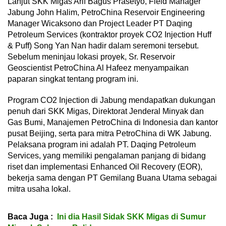
Lanjut SKK Migas Arif Bagus Prasetyo, Field Manager
Jabung John Halim, PetroChina Reservoir Engineering
Manager Wicaksono dan Project Leader PT Daqing
Petroleum Services (kontraktor proyek CO2 Injection Huff
& Puff) Song Yan Nan hadir dalam seremoni tersebut.
Sebelum meninjau lokasi proyek, Sr. Reservoir
Geoscientist PetroChina Al Hafeez menyampaikan
paparan singkat tentang program ini.
Program CO2 Injection di Jabung mendapatkan dukungan
penuh dari SKK Migas, Direktorat Jenderal Minyak dan
Gas Bumi, Manajemen PetroChina di Indonesia dan kantor
pusat Beijing, serta para mitra PetroChina di WK Jabung.
Pelaksana program ini adalah PT. Daqing Petroleum
Services, yang memiliki pengalaman panjang di bidang
riset dan implementasi Enhanced Oil Recovery (EOR),
bekerja sama dengan PT Gemilang Buana Utama sebagai
mitra usaha lokal.
Baca Juga :
Ini dia Hasil Sidak SKK Migas di Sumur