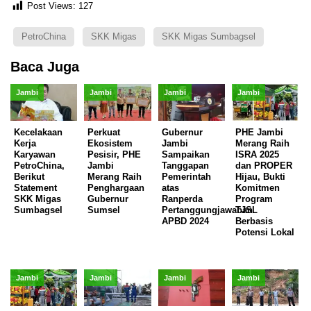
Post Views:
127
PetroChina
SKK Migas
SKK Migas Sumbagsel
Baca Juga
Jambi
Jambi
Jambi
Jambi
Kecelakaan
Perkuat
Gubernur
PHE Jambi
Kerja
Ekosistem
Jambi
Merang Raih
Karyawan
Pesisir, PHE
Sampaikan
ISRA 2025
PetroChina,
Jambi
Tanggapan
dan PROPER
Berikut
Merang Raih
Pemerintah
Hijau, Bukti
Statement
Penghargaan
atas
Komitmen
SKK Migas
Gubernur
Ranperda
Program
Sumbagsel
Sumsel
Pertanggungjawaban
TJSL
APBD 2024
Berbasis
Potensi Lokal
Jambi
Jambi
Jambi
Jambi