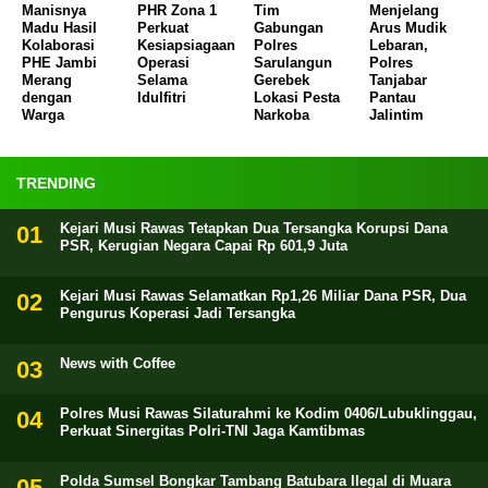
Manisnya
PHR Zona 1
Tim
Menjelang
Madu Hasil
Perkuat
Gabungan
Arus Mudik
Kolaborasi
Kesiapsiagaan
Polres
Lebaran,
PHE Jambi
Operasi
Sarulangun
Polres
Merang
Selama
Gerebek
Tanjabar
dengan
Idulfitri
Lokasi Pesta
Pantau
Warga
Narkoba
Jalintim
TRENDING
Kejari Musi Rawas Tetapkan Dua Tersangka Korupsi Dana
PSR, Kerugian Negara Capai Rp 601,9 Juta
Kejari Musi Rawas Selamatkan Rp1,26 Miliar Dana PSR, Dua
Pengurus Koperasi Jadi Tersangka
News with Coffee
Polres Musi Rawas Silaturahmi ke Kodim 0406/Lubuklinggau,
Perkuat Sinergitas Polri-TNI Jaga Kamtibmas
Polda Sumsel Bongkar Tambang Batubara Ilegal di Muara