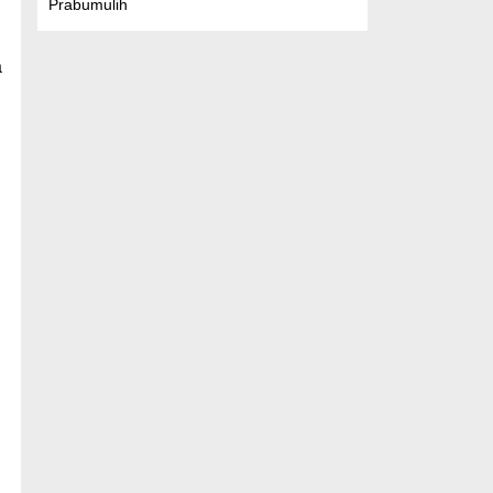
Prabumulih
l
a