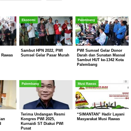
Ekonomi
Palembang
Sambut HPN 2022, PWI
PWI Sumsel Gelar Donor
i Rawas
Sumsel Gelar Pasar Murah
Darah dan Sunatan Massal
Sambut HUT ke-1342 Kota
Palembang
Palembang
Musi Rawas
Terima Undangan Resmi
“SIMANTAN” Hadir Layani
ian
Kongres PWI 2025,
Masyarakat Musi Rawas
d
Kurnaidi ST Diakui PWI
Pusat