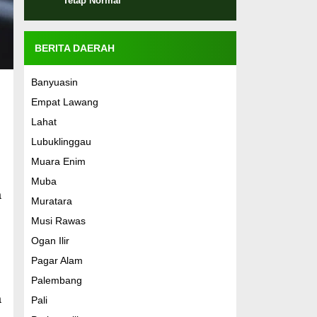
Tetap Normal
BERITA DAERAH
Banyuasin
Empat Lawang
Lahat
Lubuklinggau
Muara Enim
Muba
a
Muratara
Musi Rawas
Ogan Ilir
Pagar Alam
Palembang
a
Pali