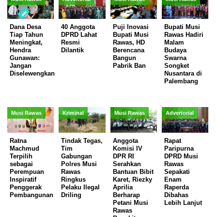
Dana Desa
40 Anggota
Puji Inovasi
Bupati Musi
Tiap Tahun
DPRD Lahat
Bupati Musi
Rawas Hadiri
Meningkat,
Resmi
Rawas, HD
Malam
Hendra
Dilantik
Berencana
Budaya
Gunawan:
Bangun
Swarna
Jangan
Pabrik Ban
Songket
Diselewengkan
Nusantara di
Palembang
Musi Rawas
Kriminal
Musi Rawas
Advertorial
Ratna
Tindak Tegas,
Anggota
Rapat
Machmud
Tim
Komisi IV
Paripurna
Terpilih
Gabungan
DPR RI
DPRD Musi
sebagai
Polres Musi
Serahkan
Rawas
Perempuan
Rawas
Bantuan Bibit
Sepakati
Inspiratif
Ringkus
Karet, Riezky
Enam
Penggerak
Pelaku Ilegal
Aprilia
Raperda
Pembangunan
Driling
Berharap
Dibahas
Petani Musi
Lebih Lanjut
Rawas