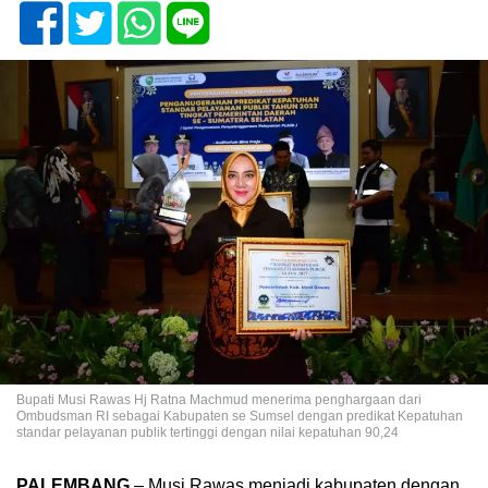
Bupati Musi Rawas Hj Ratna Machmud menerima penghargaan dari
Ombudsman RI sebagai Kabupaten se Sumsel dengan predikat Kepatuhan
standar pelayanan publik tertinggi dengan nilai kepatuhan 90,24
PALEMBANG
– Musi Rawas menjadi kabupaten dengan