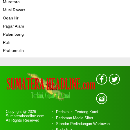
Muratara
Musi Rawas
Ogan Ilir
Pagar Alam
Palembang
Pali
Prabumulih
Copyright @ 2026
Redaksi
Tentang Kami
Sumateraheadline.com,
Pedoman Media Siber
All Rights Reserved
Standar Perlindungan Wartawan
Kode Etik