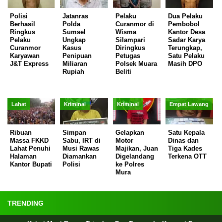
Polisi
Jatanras
Pelaku
Dua Pelaku
Berhasil
Polda
Curanmor di
Pembobol
Ringkus
Sumsel
Wisma
Kantor Desa
Pelaku
Ungkap
Silampari
Sadar Karya
Curanmor
Kasus
Diringkus
Terungkap,
Karyawan
Penipuan
Petugas
Satu Pelaku
J&T Express
Miliaran
Polsek Muara
Masih DPO
Rupiah
Beliti
Lahat
Kriminal
Kriminal
Empat Lawang
Ribuan
Simpan
Gelapkan
Satu Kepala
Massa FKKD
Sabu, IRT di
Motor
Dinas dan
Lahat Penuhi
Musi Rawas
Majikan, Juan
Tiga Kades
Halaman
Diamankan
Digelandang
Terkena OTT
Kantor Bupati
Polisi
ke Polres
Mura
TRENDING