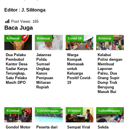
Editor : J. Silitonga
Post Views:
165
Baca Juga
Kriminal
Kriminal
Covid-19
Kriminal
Dua Pelaku
Jatanras
Warga
Kelabui
Pembobol
Polda
Kompak
Polisi dengan
Kantor Desa
Sumsel
Memasak
Membuat
Sadar Karya
Ungkap
untuk
Laporan
Terungkap,
Kasus
Keluarga
Palsu, Dua
Satu Pelaku
Penipuan
Positif Covid-
Orang Supir
Masih DPO
Miliaran
19
Dump Truk
Rupiah
Berujung
Masuk Bui
Kriminal
Lubuklinggau
Kriminal
Lubuklinggau
Gondol Motor
Peserta dari
Sempat Viral
Sekda