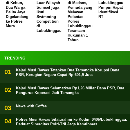
di Kebun,
Luar Wilayah
di Medsos,
Lubuklinggau
Dua Warga
Sumsel juga
Pemuda yang
Pimpin Rapat
Pelita Jaya
Ikuti
Melawan
Identifikasi
Digelandang
Swimming
Polantas
RT
ke Polres
Competition
Polres
Mura
di
Lubuklinggau
Lubuklinggau
Terancam
Hukuman 1
Tahun
TRENDING
Kejari Musi Rawas Tetapkan Dua Tersangka Korupsi Dana
PSR, Kerugian Negara Capai Rp 601,9 Juta
Kejari Musi Rawas Selamatkan Rp1,26 Miliar Dana PSR, Dua
Pengurus Koperasi Jadi Tersangka
News with Coffee
Polres Musi Rawas Silaturahmi ke Kodim 0406/Lubuklinggau,
Perkuat Sinergitas Polri-TNI Jaga Kamtibmas