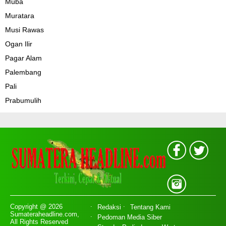
Muba
Muratara
Musi Rawas
Ogan Ilir
Pagar Alam
Palembang
Pali
Prabumulih
Copyright @ 2026
Redaksi
Tentang Kami
Sumateraheadline.com,
Pedoman Media Siber
All Rights Reserved