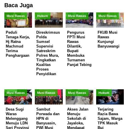
Baca Juga
Musi Rawas
Hukum
Musi Rawas
Musi Rawas
Peduli
Direskrimsus
Pengurus
FKUB Musi
Tenaga Kerja,
Polda
FPTI Musi
Rawas
Hj Ratna
Sumsel
Rawas
Kunjungi
Machmud
Supervisi
Dilantik,
Banyuwangi
Terima
Satreskrim
Bupati
Penghargaan
Polres Mura,
Membuka
Tingkatkan
Turnamen
Kualitas
Panjat Tebing
Proses
Penyidikan
Musi Rawas
Musi Rawas
Musi Rawas
Hukum
Desa Sugi
Sambut
Akses Jalan
Terjaring
Waras
Porwada dan
Menuju
Razia Bawa
Melenggang
HPN di
Sekolah di
Sajam, Warga
Menuju LDN
Banyuasin,
Jayaloka,
TPK Masuk
Seri Provinsi
PWI Musi
Mendapat
Bui