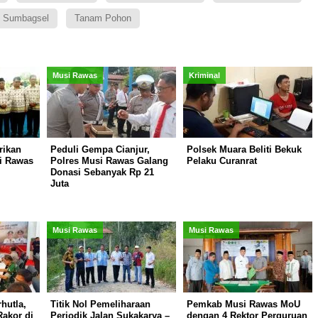
 Sumbagsel
Tanam Pohon
Musi Rawas
Kriminal
rikan
Peduli Gempa Cianjur,
Polsek Muara Beliti Bekuk
i Rawas
Polres Musi Rawas Galang
Pelaku Curanrat
Donasi Sebanyak Rp 21
Juta
Musi Rawas
Musi Rawas
hutla,
Titik Nol Pemeliharaan
Pemkab Musi Rawas MoU
akor di
Periodik Jalan Sukakarya –
dengan 4 Rektor Perguruan