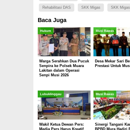
Rehabilitasi DAS
SKK Migas
SKK Migas
Baca Juga
Hukum
Musi Rawas
Warga Serahkan Dua Pucuk
Desa Mekar Sari Be
Senpira ke Polsek Muara
Prestasi Untuk Mus
Lakitan dalam Operasi
Senpi Musi 2026
Lubuklinggau
Musi Rawas
Wakil Ketua Dewan Pers:
Sinergi Tangani Kar
Media Pers Harus Kreatif
BPBD Mura Hadiri R