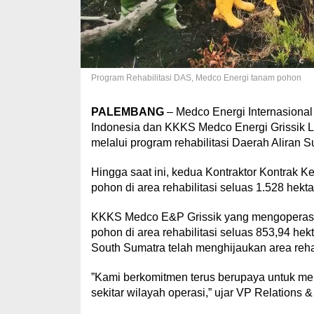
Program Rehabilitasi DAS, Medco Energi tanam pohon
PALEMBANG
– Medco Energi Internasiona
Indonesia dan KKKS Medco Energi Grissik Lt
melalui program rehabilitasi Daerah Aliran 
Hingga saat ini, kedua Kontraktor Kontrak 
pohon di area rehabilitasi seluas 1.528 hekta
KKKS Medco E&P Grissik yang mengoperasik
pohon di area rehabilitasi seluas 853,94 h
South Sumatra telah menghijaukan area reha
”Kami berkomitmen terus berupaya untuk me
sekitar wilayah operasi,” ujar VP Relations 