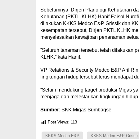
Sebelumnya, Dirjen Planologi Kehutanan da
Kehutanan (PKTL-KLHK) Hanif Faisol Nurofiq
dilakukan KKKS Medco E&P Grissik dan KKK
kesempatan tersebut, Dirjen PKTL KLHK me
menyelesaikan kewajiban penanaman seluas
”Seluruh tanaman tersebut telah dilakukan p
KLHK,” kata Hanif.
VP Relations & Security Medco E&P Arif Rin
lingkungan hidup tersebut terus mendapat du
“Selain mendukung target produksi Migas ya
menjaga dan melestarikan lingkungan hidup ter
Sumber
: SKK Migas Sumbagsel
Post Views:
113
KKKS Medco E&P
KKKS Medco E&P Grissik