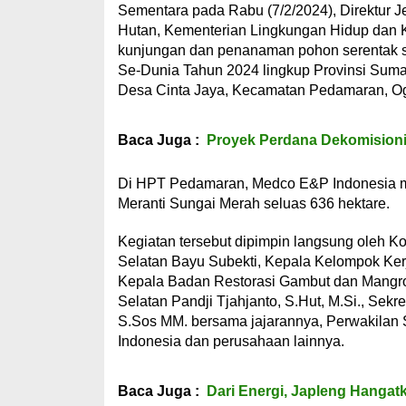
Sementara pada Rabu (7/2/2024), Direktur J
Hutan, Kementerian Lingkungan Hidup dan K
kunjungan dan penanaman pohon serentak s
Se-Dunia Tahun 2024 lingkup Provinsi Suma
Desa Cinta Jaya, Kecamatan Pedamaran, Oga
Baca Juga :
Proyek Perdana Dekomisionin
Di HPT Pedamaran, Medco E&P Indonesia me
Meranti Sungai Merah seluas 636 hektare.
Kegiatan tersebut dipimpin langsung oleh K
Selatan Bayu Subekti, Kepala Kelompok Ke
Kepala Badan Restorasi Gambut dan Mangro
Selatan Pandji Tjahjanto, S.Hut, M.Si., Se
S.Sos MM. bersama jajarannya, Perwakila
Indonesia dan perusahaan lainnya.
Baca Juga :
Dari Energi, Japleng Hanga