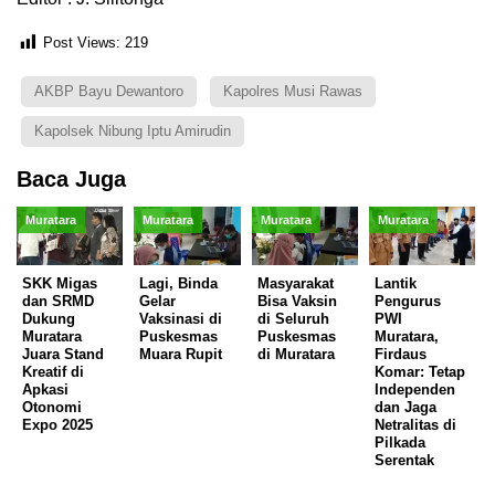
Post Views:
219
AKBP Bayu Dewantoro
Kapolres Musi Rawas
Kapolsek Nibung Iptu Amirudin
Baca Juga
Muratara
Muratara
Muratara
Muratara
SKK Migas
Lagi, Binda
Masyarakat
Lantik
dan SRMD
Gelar
Bisa Vaksin
Pengurus
Dukung
Vaksinasi di
di Seluruh
PWI
Muratara
Puskesmas
Puskesmas
Muratara,
Juara Stand
Muara Rupit
di Muratara
Firdaus
Kreatif di
Komar: Tetap
Apkasi
Independen
Otonomi
dan Jaga
Expo 2025
Netralitas di
Pilkada
Serentak