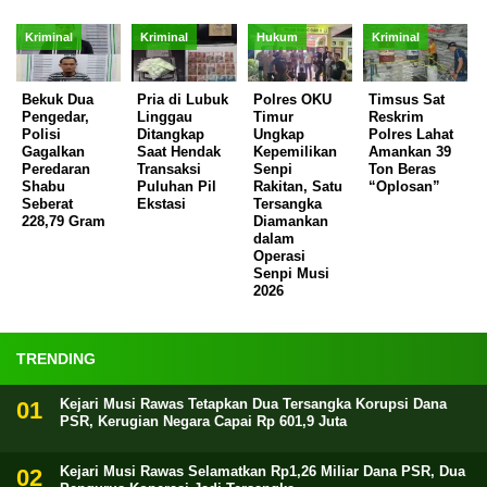
Kriminal
Kriminal
Hukum
Kriminal
Bekuk Dua
Pria di Lubuk
Polres OKU
Timsus Sat
Pengedar,
Linggau
Timur
Reskrim
Polisi
Ditangkap
Ungkap
Polres Lahat
Gagalkan
Saat Hendak
Kepemilikan
Amankan 39
Peredaran
Transaksi
Senpi
Ton Beras
Shabu
Puluhan Pil
Rakitan, Satu
“Oplosan”
Seberat
Ekstasi
Tersangka
228,79 Gram
Diamankan
dalam
Operasi
Senpi Musi
2026
TRENDING
Kejari Musi Rawas Tetapkan Dua Tersangka Korupsi Dana
PSR, Kerugian Negara Capai Rp 601,9 Juta
Kejari Musi Rawas Selamatkan Rp1,26 Miliar Dana PSR, Dua