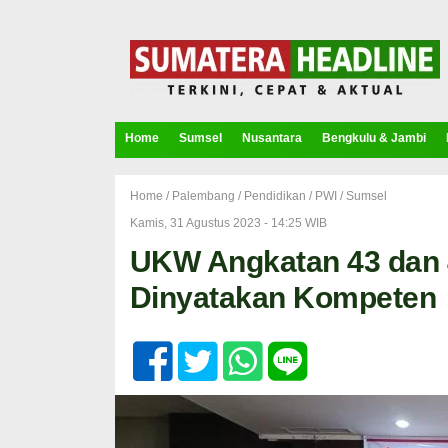
Home
Sumsel
Nusantara
Bengkulu & Jambi
Home /
Palembang
/
Pendidikan
/
PWI
/
Sumsel
Kamis, 31 Agustus 2023 - 14:25 WIB
UKW Angkatan 43 dan 
Dinyatakan Kompeten