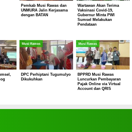
Pemkab Musi Rawas dan
Wartawan Akan Terima
UNMURA Jalin Kerjasama
Vaksinasi Covid-19,
dengan BATAN
Gubernur Minta PWI
Sumsel Melakukan
Pendataan
Musi Rawas
Musi Rawas
umsel,
DPC Perhiptani Tugumulyo
BPPRD Musi Rawas
log
Dikukuhkan
Luncurkan Pembayaran
Pajak Online via Virtual
Account dan QRIS