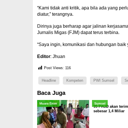
“Kami tidak anti kritik, apa bila ada yang per
diatur,” terangnya.
Dirinya juga berharap agar jalinan kerjas
Jurnalis Migas (FJM) dapat terus terbina.
“Saya ingin, komunikasi dan hubungan baik yan
Editor
: Jhuan
Post Views:
116
Headline
Kompeten
PWI Sumsel
Se
Baca Juga
Muara Enim
Sumsel
95 PAUD akan teri
sebesar 1,4 Miliar