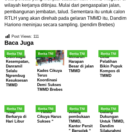
wilayah kerjanya ditinjau. Mulai dari pengaspalan jalan,
pembangunan jembatan, talud. Sementara itu untuk calon
RTLH yang akan direhab pada gelaran TMMD itu, Dandim
Hariono meninjau secara sampling. (pendim Brebes)
Post Views:
111
Baca Juga
Berita TNI
Berita TNI
Berita TNI
Berita TNI
Diberbagai
Menaruh
Gelar
Kesempatan,
Harapan
Pelatihan
Danramil
Besar di jalan
Bikin Pupuk
Kades Cikuya
Selalu
TMMD
Kompos di
Terus
Ngrembug
TMMD
Koordinasi
Kesuksesan
Demi Sukses
TMMD
TMMD Brebes
Berita TNI
Berita TNI
Berita TNI
Berita TNI
Tetap
” TMMD
Jelang
Galang
Berkarya di
Cikuya Harus
pembukaan
Dukungan
Hari Libur
Sukses “
TMMD,
Untuk TMMD,
Kantor Persit
Dandim
” Bersolek “
Silaturahmi