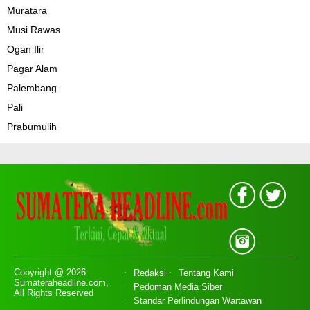
Muratara
Musi Rawas
Ogan Ilir
Pagar Alam
Palembang
Pali
Prabumulih
Copyright @ 2026
Redaksi
Tentang Kami
Sumateraheadline.com,
Pedoman Media Siber
All Rights Reserved
Standar Perlindungan Wartawan