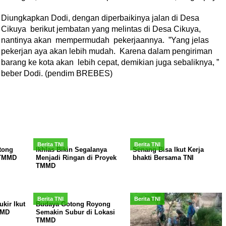
Diungkapkan Dodi, dengan diperbaikinya jalan di Desa
Cikuya berikut jembatan yang melintas di Desa Cikuya,
nantinya akan mempermudah pekerjaannya. ”Yang jelas
pekerjan aya akan lebih mudah. Karena dalam pengiriman
barang ke kota akan lebih cepat, demikian juga sebaliknya, ”
beber Dodi. (pendim BREBES)
Berita TNI
Berita TNI
tong
Ikhlas Bikin Segalanya
Senang Bisa Ikut Kerja
 TMMD
Menjadi Ringan di Proyek
bhakti Bersama TNI
TMMD
Berita TNI
Berita TNI
kir Ikut
Budaya Gotong Royong
MMD
Semakin Subur di Lokasi
TMMD