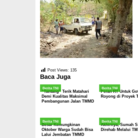
Post Views:
135
Baca Juga
Berita TNI
Berita TNI
“Tantang” Terik Matahari
Peran RT Untuk Go
Demi Kualitas Maksimal
Royong di Proyek
Pembangunan Jalan TMMD
Berita TNI
Berita TNI
Besar Kemungkinan
Akhirnya, Sumah Su
Oktober Warga Sudah Bisa
Direhab Melalui T
Lalui Jembatan TMMD