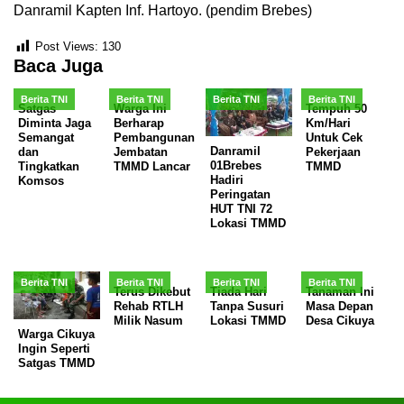
Danramil Kapten Inf. Hartoyo. (pendim Brebes)
Post Views:
130
Baca Juga
Berita TNI
Berita TNI
Berita TNI
Berita TNI
Satgas
Warga Ini
Tempuh 50
Diminta Jaga
Berharap
Km/Hari
Semangat
Pembangunan
Untuk Cek
Danramil
dan
Jembatan
Pekerjaan
01Brebes
Tingkatkan
TMMD Lancar
TMMD
Hadiri
Komsos
Peringatan
HUT TNI 72
Lokasi TMMD
Berita TNI
Berita TNI
Berita TNI
Berita TNI
Terus Dikebut
Tiada Hari
Tanaman Ini
Rehab RTLH
Tanpa Susuri
Masa Depan
Milik Nasum
Lokasi TMMD
Desa Cikuya
Warga Cikuya
Ingin Seperti
Satgas TMMD