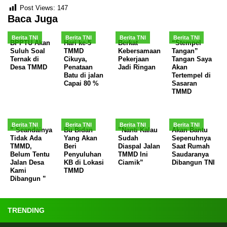
Post Views:
147
Baca Juga
Berita TNI
Berita TNI
Berita TNI
Berita TNI
BPPTU Akan
Hari ke-5
Berkat
“Stempel
Suluh Soal
TMMD
Kebersamaan
Tangan”
Ternak di
Cikuya,
Pekerjaan
Tangan Saya
Desa TMMD
Penataan
Jadi Ringan
Akan
Batu di jalan
Tertempel di
Capai 80 %
Sasaran
TMMD
Berita TNI
Berita TNI
Berita TNI
Berita TNI
” Seandainya
Bu Bidan
”Nanti Kalau
Akan Bantu
Tidak Ada
Yang Akan
Sudah
Sepenuhnya
TMMD,
Beri
Diaspal Jalan
Saat Rumah
Belum Tentu
Penyuluhan
TMMD Ini
Saudaranya
Jalan Desa
KB di Lokasi
Ciamik”
Dibangun TNI
Kami
TMMD
Dibangun ”
TRENDING