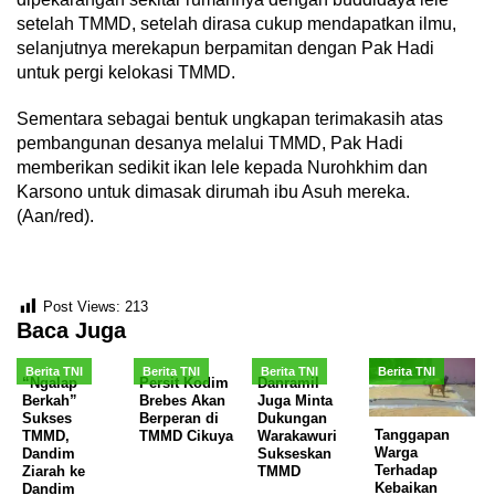
setelah TMMD, setelah dirasa cukup mendapatkan ilmu,
selanjutnya merekapun berpamitan dengan Pak Hadi
untuk pergi kelokasi TMMD.
Sementara sebagai bentuk ungkapan terimakasih atas
pembangunan desanya melalui TMMD, Pak Hadi
memberikan sedikit ikan lele kepada Nurohkhim dan
Karsono untuk dimasak dirumah ibu Asuh mereka.
(Aan/red).
Post Views:
213
Baca Juga
Berita TNI
Berita TNI
Berita TNI
Berita TNI
“Ngalap
Persit Kodim
Danramil
Berkah”
Brebes Akan
Juga Minta
Sukses
Berperan di
Dukungan
Tanggapan
TMMD,
TMMD Cikuya
Warakawuri
Warga
Dandim
Sukseskan
Terhadap
Ziarah ke
TMMD
Kebaikan
Dandim