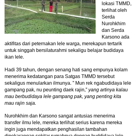
lokasi TMMD,
terlihat oleh
Serda
Nurohkhim
dan Serda
Karsono ada
aktifitas dari peternakan lele warga, merekapun tertarik
untuk singgah bersilaturahmi sekaligu belajar budidaya
ikan lele.
Hadi 39 tahun, dengan senang hati sang empunya kolam
menerima kedatangan para Satgas TMMD tersebut
sekaligus menularkan ilmunya. ” Mun rek ngabudidaya lele
gampang pak, nu peunting daek rajin,”
yang artinya kalau
mau berbudidaya lele gampang pak, yang penting kita
mau rajin saja.
Nurohkhim dan Karsono sangat antusias menerima
transfer ilmu lele, mereka terlihat serius karena mereka
ingin juga mendapatkan penghasilan tambahan
dipekarangan sekitar rumahnya dengan buddidaya lele