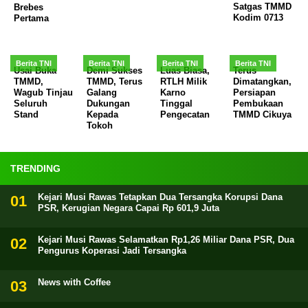
Satgas TMMD
Brebes
Kodim 0713
Pertama
Berita TNI
Berita TNI
Berita TNI
Berita TNI
Usai Buka
Demi Sukses
Luas Biasa,
Terus
TMMD,
TMMD, Terus
RTLH Milik
Dimatangkan,
Wagub Tinjau
Galang
Karno
Persiapan
Seluruh
Dukungan
Tinggal
Pembukaan
Stand
Kepada
Pengecatan
TMMD Cikuya
Tokoh
TRENDING
Kejari Musi Rawas Tetapkan Dua Tersangka Korupsi Dana
PSR, Kerugian Negara Capai Rp 601,9 Juta
Kejari Musi Rawas Selamatkan Rp1,26 Miliar Dana PSR, Dua
Pengurus Koperasi Jadi Tersangka
News with Coffee