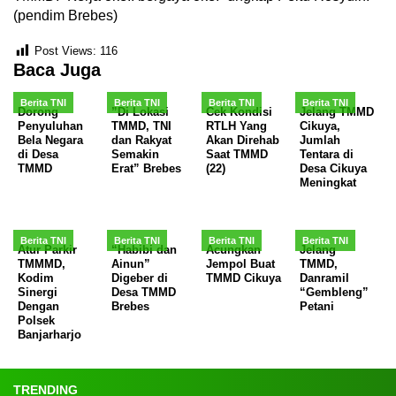
(pendim Brebes)
Post Views:
116
Baca Juga
Berita TNI
Berita TNI
Berita TNI
Berita TNI
Dorong
”Di Lokasi
Cek Kondisi
Jelang TMMD
Penyuluhan
TMMD, TNI
RTLH Yang
Cikuya,
Bela Negara
dan Rakyat
Akan Direhab
Jumlah
di Desa
Semakin
Saat TMMD
Tentara di
TMMD
Erat” Brebes
(22)
Desa Cikuya
Meningkat
Berita TNI
Berita TNI
Berita TNI
Berita TNI
Atur Parkir
“Habibi dan
Acungkan
Jelang
TMMMD,
Ainun”
Jempol Buat
TMMD,
Kodim
Digeber di
TMMD Cikuya
Danramil
Sinergi
Desa TMMD
“Gembleng”
Dengan
Brebes
Petani
Polsek
Banjarharjo
TRENDING