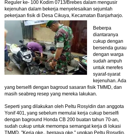
Reguler ke- 100 Kodim 0713/Brebes dalam mengusir
kejenuhan dalam bekerja menyelesaikan sejumlah
pekerjaan fisik di Desa Cikuya, Kecamatan Banjarharjo.
Beberpa
diantaranya
cukup dengan
bersenda gurau
dengan warga
sudah ampuh
untuk merefes
syaraf-syarat
kejenuhan. Ada
yang berselfi dengan bagroud sasaran fisik TMMD, dan
masih seabreg resep yang mereka lakukan.
Seperti yang dilakukan oleh Peltu Rosyidin dan anggota
Yonif 401, yang sebelum memulai kerja cukup berselfi
dengan baground Honda CB 200 buatan tahun 70-an,
sudah cukup untuk memompa semangat kerja di lokasi
TMMD. ”Kerja oke.. bergaya oke.” ungkap Peltu Rosydin.