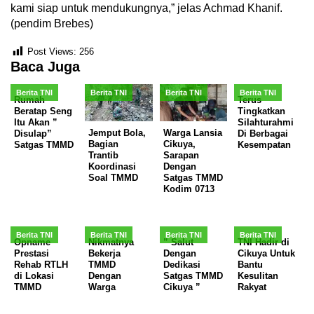
kami siap untuk mendukungnya,” jelas Achmad Khanif.
(pendim Brebes)
Post Views:
256
Baca Juga
Berita TNI
Berita TNI
Berita TNI
Berita TNI
Rumah
Terus
Beratap Seng
Tingkatkan
Itu Akan ”
Silahturahmi
Jemput Bola,
Warga Lansia
Disulap”
Di Berbagai
Bagian
Cikuya,
Satgas TMMD
Kesempatan
Trantib
Sarapan
Koordinasi
Dengan
Soal TMMD
Satgas TMMD
Kodim 0713
Berita TNI
Berita TNI
Berita TNI
Berita TNI
Opname
Nikmatnya
” Salut
TNI Hadir di
Prestasi
Bekerja
Dengan
Cikuya Untuk
Rehab RTLH
TMMD
Dedikasi
Bantu
di Lokasi
Dengan
Satgas TMMD
Kesulitan
TMMD
Warga
Cikuya ”
Rakyat