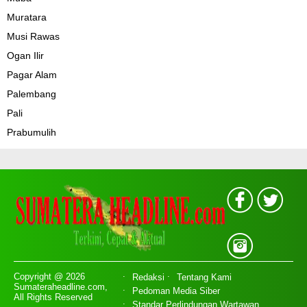
Muratara
Musi Rawas
Ogan Ilir
Pagar Alam
Palembang
Pali
Prabumulih
Copyright @ 2026
Redaksi
Tentang Kami
Sumateraheadline.com,
Pedoman Media Siber
All Rights Reserved
Standar Perlindungan Wartawan