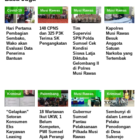
Covid-19
Musi Rawas
Musi Rawas
Musi Rawas
Hari Pertama
148 CPNS
Tim
Kapolres
Pembagian
dan 325 P3K
Supervisi
Musi Rawas
Sembako,
Terima SK
SPN Polda
Besuk
Wako akan
Pengangkatan
Sumsel Cek
Anggota
Evaluasi Data
Kondisi
Satuan
Penerima
Siswa Latja
Narkoba yang
Bantuan
Diktuba
Tertembak
Gelombang II
di Polres
Musi Rawas
Kriminal
Palembang
Musi Rawas
Kriminal
“Gelapkan”
18 Wartawan
Gubernur
Sembunyi di
Setoran
Ikut UKW, 1
Sumsel
dalam Lemari
Konsumen
Belum
Pantau
Pelaku
Eks
Kompeten,
Pelaksanaan
Penodongan
Karyawan
PWI Sumsel
Pilkada Musi
di Desa
Leasing
Ajak Perangi
Rawas
Sukorejo