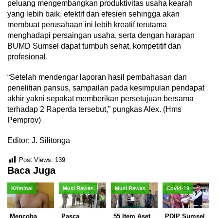
peluang mengembangkan produktivitas usaha kearah
yang lebih baik, efektif dan efesien sehingga akan
membuat perusahaan ini lebih kreatif terutama
menghadapi persaingan usaha, serta dengan harapan
BUMD Sumsel dapat tumbuh sehat, kompetitif dan
profesional.
“Setelah mendengar laporan hasil pembahasan dan
penelitian pansus, sampailan pada kesimpulan pendapat
akhir yakni sepakat memberikan persetujuan bersama
terhadap 2 Raperda tersebut,” pungkas Alex. (Hms
Pemprov)
Editor: J. Silitonga
Post Views:
139
Baca Juga
Kriminal
Musi Rawas
Musi Rawas
Covid-19
Mencoba
Pasca
55 Item Aset
PDIP Sumsel