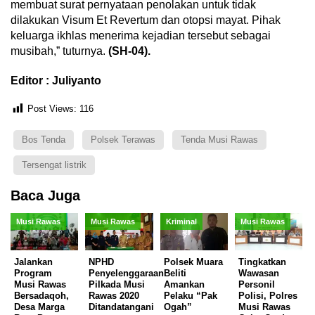
membuat surat pernyataan penolakan untuk tidak
dilakukan Visum Et Revertum dan otopsi mayat. Pihak
keluarga ikhlas menerima kejadian tersebut sebagai
musibah,” tuturnya.
(SH-04).
Editor : Juliyanto
Post Views:
116
Bos Tenda
Polsek Terawas
Tenda Musi Rawas
Tersengat listrik
Baca Juga
Musi Rawas
Musi Rawas
Kriminal
Musi Rawas
Jalankan
NPHD
Polsek Muara
Tingkatkan
Program
Penyelenggaraan
Beliti
Wawasan
Musi Rawas
Pilkada Musi
Amankan
Personil
Bersadaqoh,
Rawas 2020
Pelaku “Pak
Polisi, Polres
Desa Marga
Ditandatangani
Ogah”
Musi Rawas