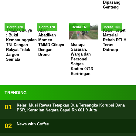
Dipasang
Genteng
Berita TNI
Berita TNI
Berita TNI
Berita TNI
TMMD Cikuya
Akan
Kejar Target,
: Bukti
Abadikan
Material
Kemanunggalan
Momen
Rehab RTLH
Menuju
TNI Dengan
TMMD Cikuya
Terus
Sasaran,
Rakyat Tidak
Dengan
Didroop
Warga dan
Jargon
Drone
Personel
Semata
Satgas
Kodim 0713
Beriringan
TRENDING
Kejari Musi Rawas Tetapkan Dua Tersangka Korupsi Dana
PSR, Kerugian Negara Capai Rp 601,9 Juta
News with Coffee