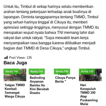
Untuk itu, Timbul di setiap harinya selalu memberikan
arahan tentang pekerjaan terhadap anak buahnya di
lapangan. Diminta tanggapannya tentang TMMD, Timbul
yang sehari-harinya tinggal di Cikuya itu, memberi
apresiasi setinggi-tingginya, menyusul dengan TMMD itu
merupakan wujud nyata bahwa TNI memang lahir dari
rakyat dan untuk rakyat. ”Saya mewakili team kerja
menyampaikan rasa bangga karena dilibatkan menjadi
bagian dari TMMD di Desa Cikuya,” ungkap Timbul.
Post Views:
135
Baca Juga
Berita TNI
Berita TNI
Berita TNI
Berita TNI
Rumah
” TMMD
Bedinding
Cikuya Punya
Anyaman
Berita ”
Satgas TMMD
Hari
Bambu Itu
Kembali
Kesepuluh
Kini Berubah
Semangat
TMMD 100
Drastis
Warga Cikuya
Atap
Poskamling
Mulai