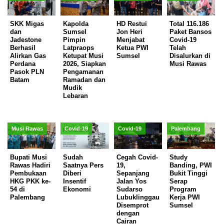
SKK Migas
Kapolda
HD Restui
Total 116.186
dan
Sumsel
Jon Heri
Paket Bansos
Jadestone
Pimpin
Menjabat
Covid-19
Berhasil
Latpraops
Ketua PWI
Telah
Alirkan Gas
Ketupat Musi
Sumsel
Disalurkan di
Perdana
2026, Siapkan
Musi Rawas
Pasok PLN
Pengamanan
Batam
Ramadan dan
Mudik
Lebaran
Musi Rawas
Covid-19
Covid-19
Palembang
Bupati Musi
Sudah
Cegah Covid-
Study
Rawas Hadiri
Saatnya Pers
19,
Banding, PWI
Pembukaan
Diberi
Sepanjang
Bukit Tinggi
HKG PKK ke-
Insentif
Jalan Yos
Serap
54 di
Ekonomi
Sudarso
Program
Palembang
Lubuklinggau
Kerja PWI
Disemprot
Sumsel
dengan
Cairan