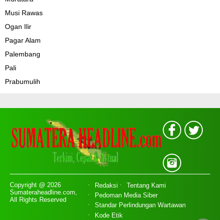
Musi Rawas
Ogan Ilir
Pagar Alam
Palembang
Pali
Prabumulih
Copyright @ 2026
Redaksi
Tentang Kami
Sumateraheadline.com,
Pedoman Media Siber
All Rights Reserved
Standar Perlindungan Wartawan
Kode Etik