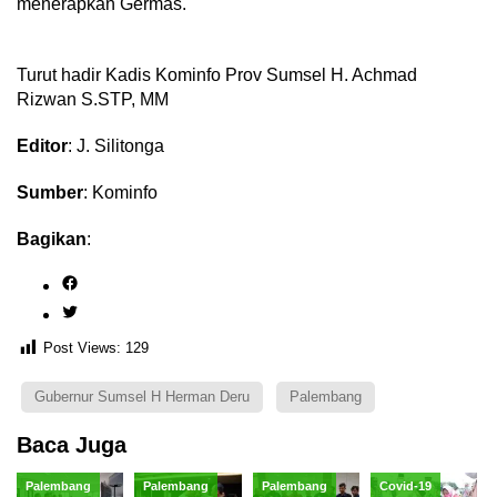
menerapkan Germas.
Turut hadir Kadis Kominfo Prov Sumsel H. Achmad
Rizwan S.STP, MM
Editor
: J. Silitonga
Sumber
: Kominfo
Bagikan
:
Facebook
Twitter
Post Views:
129
Gubernur Sumsel H Herman Deru
Palembang
Baca Juga
Palembang
Palembang
Palembang
Covid-19