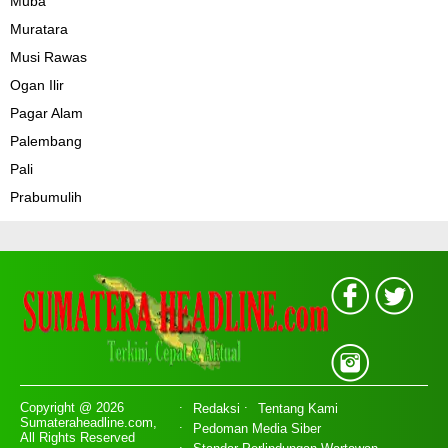
Muba
Muratara
Musi Rawas
Ogan Ilir
Pagar Alam
Palembang
Pali
Prabumulih
Copyright @ 2026
Redaksi
Tentang Kami
Sumateraheadline.com,
Pedoman Media Siber
All Rights Reserved