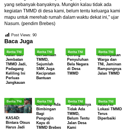
yang sebanyak-banyaknya. Mungkin kalau tidak ada
kegiatan TMMD di desa kami, belum tentu keluarga kami
mapu untuk merehab rumah dalam waktu dekat ini,” ujar
Nasum. (pendim Brebes)
Post Views:
90
Baca Juga
Berita TNI
Berita TNI
Berita TNI
Berita TNI
Jalan dan
Bersamaan
Dorong
Kekompakan
Jembatan
TMMD,
Penyuluhan
Warga dan
TMMD Jadi,
Sejumlah
Bela Negara
TNI, Jaminan
Pedagang
SMK Juga
di Desa
Rampungnya
Keliling Ini
Kecipratan
TMMD
Jalan TMMD
Perluas
Bantuan
Jangkauan
Berita TNI
Berita TNI
Berita TNI
Berita TNI
Berharap Ada
” Seandainya
Akses ke
Bimbingan
Tidak Ada
Lokasi TMMD
Bagi
TMMD,
Terus
KASAD:
Pengrajin
Belum Tentu
Diperbaiki
Bintara Otsus
Kayu di
Jalan Desa
Harus Jadi
TMMD Brebes
Kami