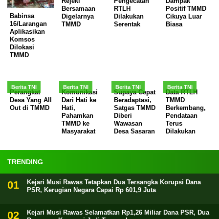
Rejeki
Pengecatan
Dampak
Bersamaan
RTLH
Positif TMMD
Babinsa
Digelarnya
Dilakukan
Cikuya Luar
16/Larangan
TMMD
Serentak
Biasa
Aplikasikan
Komsos
Dilokasi
TMMD
Berita TNI
Berita TNI
Berita TNI
Berita TNI
Perangkat
Komunikasi
Supaya Cepat
Data RTLH
Desa Yang All
Dari Hati ke
Beradaptasi,
TMMD
Out di TMMD
Hati,
Satgas TMMD
Berkembang,
Pahamkan
Diberi
Pendataan
TMMD ke
Wawasan
Terus
Masyarakat
Desa Sasaran
Dilakukan
TRENDING
Kejari Musi Rawas Tetapkan Dua Tersangka Korupsi Dana
PSR, Kerugian Negara Capai Rp 601,9 Juta
Kejari Musi Rawas Selamatkan Rp1,26 Miliar Dana PSR, Dua