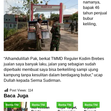
namanya,
bapak 46
tahun penjual
bubur
keliling,
“Alhamdulillah Pak, berkat TMMD Reguler Kodim Brebes
jualan saya banyak laku, jalan yang sebagian sudah
diperbaiki membuat saya bisa berkeliling sampi ujung
kampung tanpa kesulitan dalam berdagang bubur,” ucap
Dullah kepada Serma Sudirman.
Post Views:
114
Baca Juga
Berita TNI
Berita TNI
Berita TNI
Berita TNI
Ikut Ketiban
Kejar Target,
Diyakini