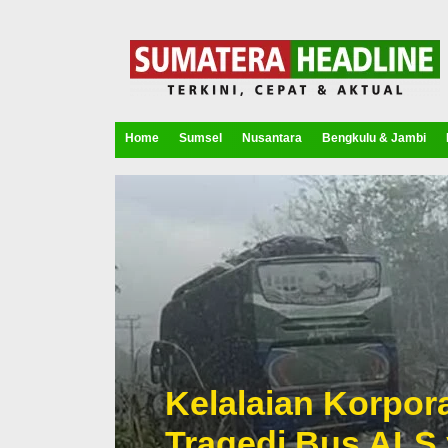
Home
Sumsel
Nusantara
Bengkulu & Jambi
Kelalaian Korpora
Tragedi Bus ALS