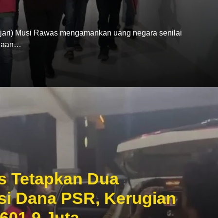
ari) Musi Rawas mengamankan uang negara senilai
ugaan…
s Tetapkan Dua
si Dana PSR, Kerugian
601,9 Juta