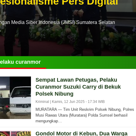
esionalisme Pers Digital
n Media Siber Indonesia (JMSI) Sumatera Selatan
…
elaku curanmor
Sempat Lawan Petugas, Pelaku
Curanmor Suzuki Carry di Bekuk
Polsek Nibung
Kriminal |
Kamis, 12 Jun 2025 - 17:34 WIB
MURATARA — Tim Unit Reskrim Polsek Nibung, Polres
Musi Rawas Utara (Muratara) Polda Sumsel berhasil
mengungkap…
Gondol Motor di Kebun, Dua Warga