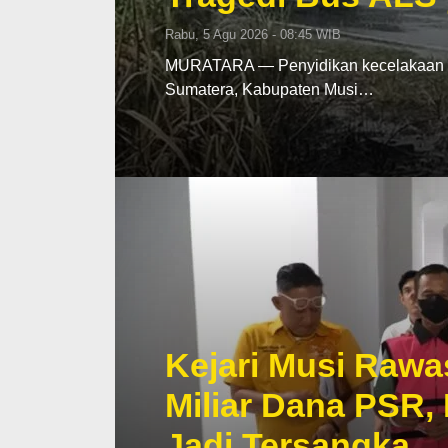
Rabu, 5 Agu 2026 - 08:45 WIB
MURATARA — Penyidikan kecelakaan mau
Sumatera, Kabupaten Musi…
Kejari Musi Rawa
Miliar Dana PSR,
Jadi Tersangka