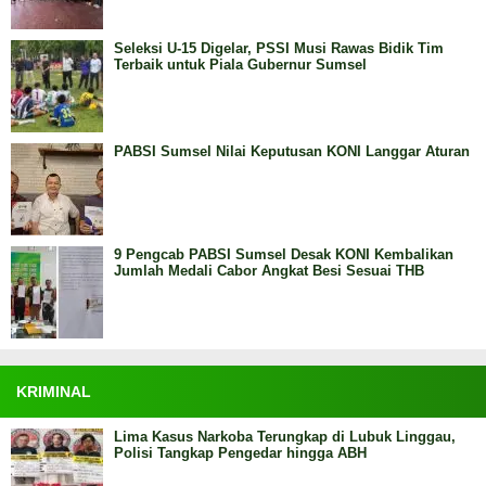
Seleksi U-15 Digelar, PSSI Musi Rawas Bidik Tim
Terbaik untuk Piala Gubernur Sumsel
PABSI Sumsel Nilai Keputusan KONI Langgar Aturan
9 Pengcab PABSI Sumsel Desak KONI Kembalikan
Jumlah Medali Cabor Angkat Besi Sesuai THB
KRIMINAL
Lima Kasus Narkoba Terungkap di Lubuk Linggau,
Polisi Tangkap Pengedar hingga ABH