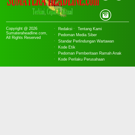
Copyright @ 2026
Redaksi
Tentang Kami
Sumateraheadline.com,
Pedoman Media Siber
All Rights Reserved
Standar Perlindungan Wartawan
Kode Etik
Pedoman Pemberitaan Ramah Anak
Kode Perilaku Perusahaan