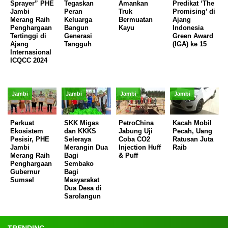
Sprayer” PHE
Tegaskan
Amankan
Predikat ‘The
Jambi
Peran
Truk
Promising’ di
Merang Raih
Keluarga
Bermuatan
Ajang
Penghargaan
Bangun
Kayu
Indonesia
Tertinggi di
Generasi
Green Award
Ajang
Tangguh
(IGA) ke 15
Internasional
ICQCC 2024
Jambi
Jambi
Jambi
Jambi
Perkuat
SKK Migas
PetroChina
Kacah Mobil
Ekosistem
dan KKKS
Jabung Uji
Pecah, Uang
Pesisir, PHE
Seleraya
Coba CO2
Ratusan Juta
Jambi
Merangin Dua
Injection Huff
Raib
Merang Raih
Bagi
& Puff
Penghargaan
Sembako
Gubernur
Bagi
Sumsel
Masyarakat
Dua Desa di
Sarolangun
TRENDING