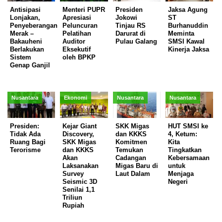
Antisipasi
Menteri PUPR
Presiden
Jaksa Agung
Lonjakan,
Apresiasi
Jokowi
ST
Penyeberangan
Peluncuran
Tinjau RS
Burhanuddin
Merak –
Pelatihan
Darurat di
Meminta
Bakauheni
Auditor
Pulau Galang
SMSI Kawal
Berlakukan
Eksekutif
Kinerja Jaksa
Sistem
oleh BPKP
Genap Ganjil
Nusantara
Ekonomi
Nusantara
Nusantara
Presiden:
Kejar Giant
SKK Migas
HUT SMSI ke
Tidak Ada
Discovery,
dan KKKS
4, Ketum:
Ruang Bagi
SKK Migas
Komitmen
Kita
Terorisme
dan KKKS
Temukan
Tingkatkan
Akan
Cadangan
Kebersamaan
Laksanakan
Migas Baru di
untuk
Survey
Laut Dalam
Menjaga
Seismic 3D
Negeri
Senilai 1,1
Triliun
Rupiah