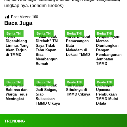
ungkap nya. (pendim Brebes)
Post Views:
160
Baca Juga
Berita TNI
Berita TNI
Berita TNI
Berita TNI
Terus
” Jika Tidak
Terus Dikebut
Penjual Ayam
Digembleng
Direhab” TNI,
Pemasangan
Merasa
Linmas Yang
Saya Tidak
Batu
Diuntungkan
Akan Terjun
Tahu Kapan
Makadam di
Dengan
di TMMD
Bisa
Lokasi TMMD
Pembangunan
Membangun
Jembatan
Rumah
TMMD
Berita TNI
Berita TNI
Berita TNI
Berita TNI
Sinergitas
Meski Tidak
Tak Kalah
Lapangan
Babinsa dan
Jadi Satgas,
Sibuknya di
Upacara
Warga Terus
Siap
TMMD Cikuya
Pembukaan
Meningkat
Sukseskan
TMMD Mulai
TMMD Cikuya
Ditata
TRENDING