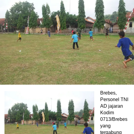
Brebes,
Personel TNI
AD jajaran
Kodim
0713/Brebes
yang
tergabung