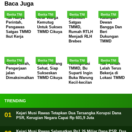
Baca Juga
Berita TNI
Berita TNI
Berita TNI
Berita TNI
Tak Hanya
Ikrar Warga
Disentuh
Kalangan
Perintah,
Kemutug
Satgas
Dewan
Pengawas
Untuk Sukses
TMMD,
Bangga Dan
Satgas TMMD
TMMD Cikuya
Rumah RTLH
Beri
Ikut Kerja
Menjadi RLH
Dukungan
Brebes
TMMD
Berita TNI
Berita TNI
Berita TNI
Berita TNI
Cuaca Cerah,
Meski Kurang
Terinspirasi
Tak Pernah
Pengerjaan
Sehat, Siap
TMMD, Bu
Lelah Terus
jalan
Sukseskan
Suparti Ingin
Bekerja di
Dimaksimalkan
TMMD Cikuya
Buka Warung
Lokasi TMMD
Kecil-kecilan
TRENDING
Kejari Musi Rawas Tetapkan Dua Tersangka Korupsi Dana
PSR, Kerugian Negara Capai Rp 601,9 Juta
Kejari Musi Rawas Selamatkan Rp1,26 Miliar Dana PSR, Dua